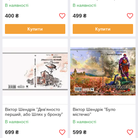
В наявності
В наявності
400
499
₴
₴
Купити
Купити
Віктор Шендрік "Дев'яносто
Віктор Шендрік "Було
перший, або Шлях у бронзу"
містечко"
В наявності
В наявності
699
599
₴
₴