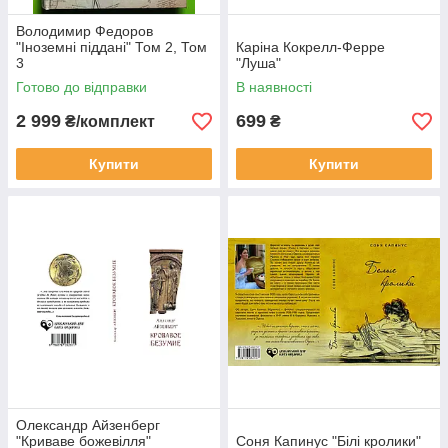
Володимир Федоров
"Іноземні піддані" Том 2, Том
Каріна Кокрелл-Ферре
3
"Луша"
Готово до відправки
В наявності
2 999
699
₴/комплект
₴
Купити
Купити
Олександр Айзенберг
"Криваве божевілля"
Соня Капинус "Білі кролики"