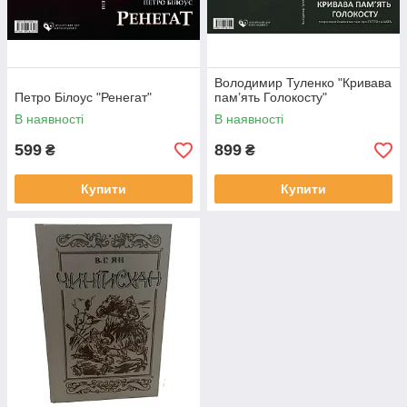
Володимир Туленко "Кривава
Петро Білоус "Ренегат"
пам’ять Голокосту"
В наявності
В наявності
599
899
₴
₴
Купити
Купити