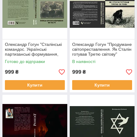
Олександр Гогун "Сталінські
Олександр Гогун "Продумане
командос. Українські
світопреставлення. Як Сталін
партизанські формування,
готував Третю світову"
1941–1944 рр."
Готово до відправки
В наявності
999
999
₴
₴
Купити
Купити