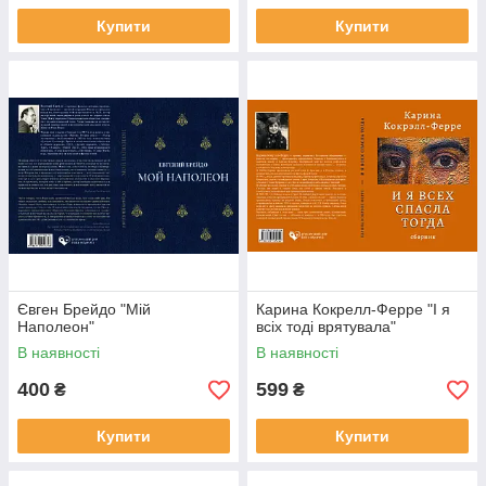
Купити
Купити
Євген Брейдо "Мій
Карина Кокрелл-Ферре "І я
Наполеон"
всіх тоді врятувала"
В наявності
В наявності
400
599
₴
₴
Купити
Купити