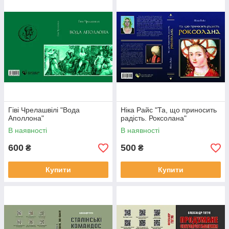
Гіві Чрелашвілі "Вода
Ніка Райс "Та, що приносить
Аполлона"
радість. Роксолана"
В наявності
В наявності
600
500
₴
₴
Купити
Купити