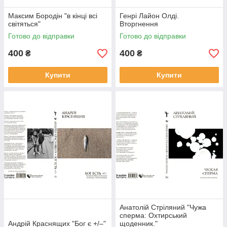
Максим Бородін "в кінці всі
Генрi Лайон Олдi.
світяться"
Вторгнення
Готово до відправки
Готово до відправки
400
400
₴
₴
Купити
Купити
Анатолій Стріляний "Чужа
сперма: Охтирський
Андрій Краснящих "Бог є +/–"
щоденник."