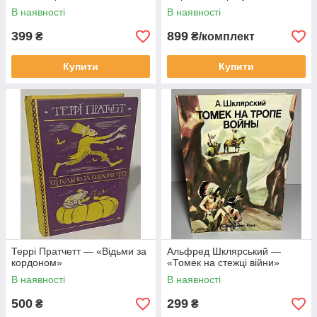
В наявності
В наявності
399
899
₴
₴/комплект
Купити
Купити
Террі Пратчетт — «Відьми за
Альфред Шклярський —
кордоном»
«Томек на стежці війни»
В наявності
В наявності
500
299
₴
₴