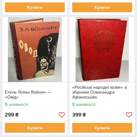
Купити
Купити
«Російські народні казки» зі
Етель Ліліан Войнич —
збірника Олександра
«Овід»
Афанасьєва
В наявності
В наявності
299
399
₴
₴
Купити
Купити