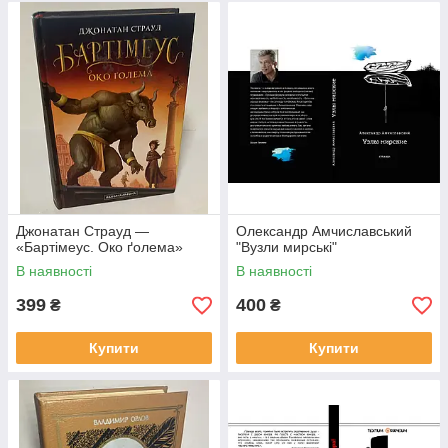
Джонатан Страуд —
Олександр Амчиславський
«Бартімеус. Око ґолема»
"Вузли мирські"
В наявності
В наявності
399
400
₴
₴
Купити
Купити