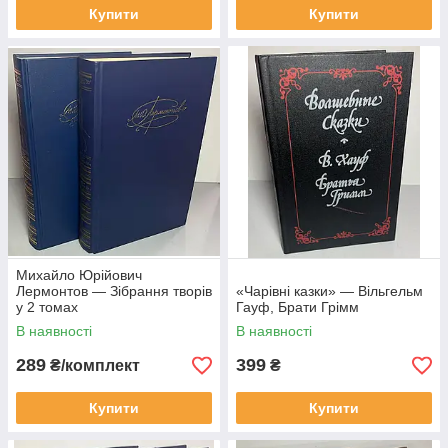
Купити
Купити
Михайло Юрійович
Лермонтов — Зібрання творів
«Чарівні казки» — Вільгельм
у 2 томах
Гауф, Брати Грімм
В наявності
В наявності
289
399
₴/комплект
₴
Купити
Купити