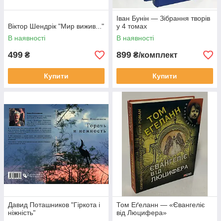
Іван Бунін — Зібрання творів
Віктор Шендрік "Мир вижив..."
у 4 томах
В наявності
В наявності
499
899
₴
₴/комплект
Купити
Купити
Давид Поташников "Гіркота і
Том Еґеланн — «Євангеліє
ніжність"
від Люцифера»