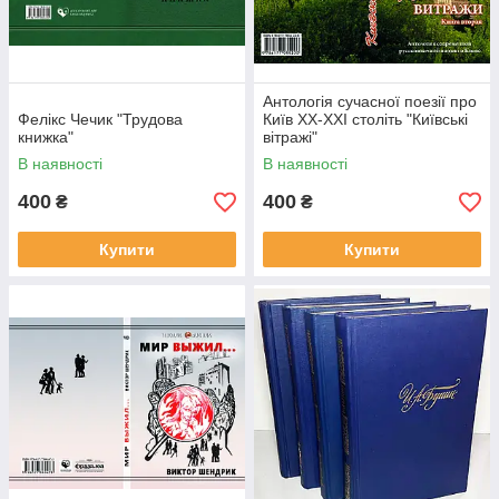
Антологія сучасної поезії про
Фелікс Чечик "Трудова
Київ ХХ-ХХІ століть "Київські
книжка"
вітражі"
В наявності
В наявності
400
400
₴
₴
Купити
Купити