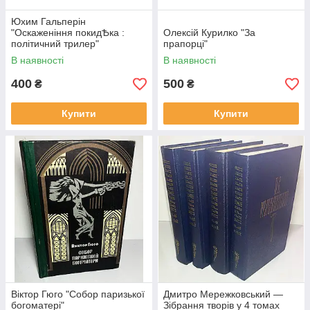
Юхим Гальперін
"Оскаженіння покидѢка :
Олексій Курилко "За
політичний трилер"
прапорці"
В наявності
В наявності
400
500
₴
₴
Купити
Купити
Віктор Гюго "Собор паризької
Дмитро Мережковський —
богоматері"
Зібрання творів у 4 томах