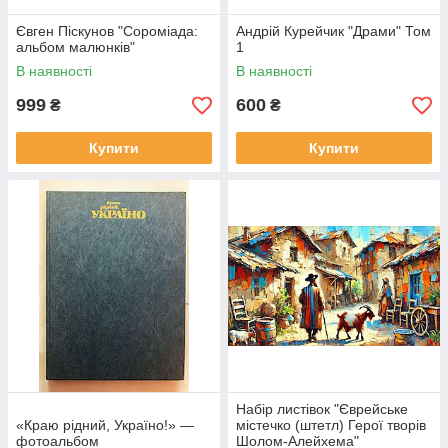
Євген Піскунов "Сороміада:
Андрій Курейчик "Драми" Том
альбом малюнків"
1
В наявності
В наявності
999
600
₴
₴
Купити
Купити
Набір листівок "Єврейське
«Краю рідний, Україно!» —
містечко (штетл) Герої творів
фотоальбом
Шолом-Алейхема"