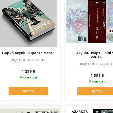
Борис Акунін "Просто Маса"
Акунін-Чхартішвілі 
санях"
БОРИС АКУНИН
БОРИС АКУНИ
1 299 ₴
1 399 ₴
В наявності
В наявності
Купити
Купити