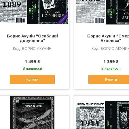
Борис Акунін "Особливі
Борис Акунін "Сме
доручення"
Ахіллеса"
БОРИС АКУНИН
БОРИС АКУНИ
1 499 ₴
1 399 ₴
В наявності
В наявності
Купити
Купити