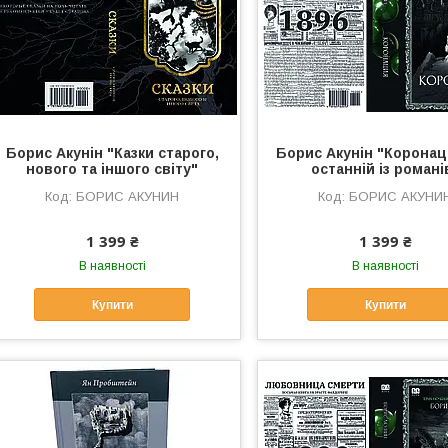
Борис Акунін "Казки старого,
Борис Акунін "Коронаці
нового та іншого світу"
останній із романі
БОРИС АКУНИН
БОРИС АКУНИ
1 399 ₴
1 399 ₴
В наявності
В наявності
Купити
Купити