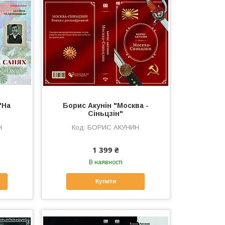
"На
Борис Акунін "Москва -
Сіньцзін"
Н
БОРИС АКУНИН
1 399 ₴
В наявності
Купити