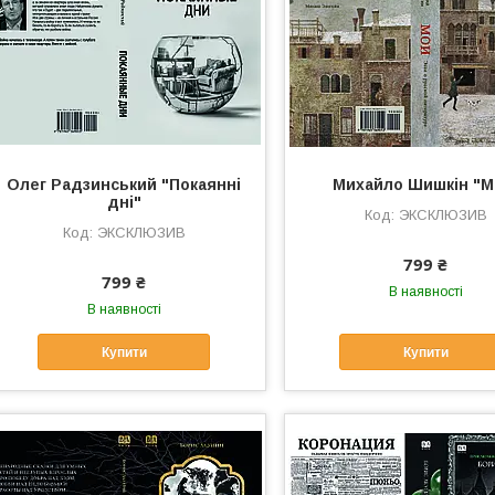
Олег Радзинський "Покаянні
Михайло Шишкін "М
дні"
ЭКСКЛЮЗИВ
ЭКСКЛЮЗИВ
799 ₴
799 ₴
В наявності
В наявності
Купити
Купити