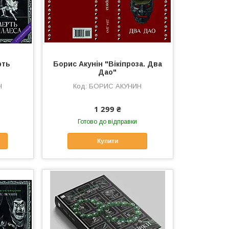
рть
Борис Акунін "Вікіпроза. Два
Дао"
Н
БОРИС АКУНИН
1 299 ₴
Готово до відправки
Купити