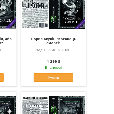
я, або
Борис Акунін "Коханець
в"
смерті"
Н
БОРИС АКУНИН
1 399 ₴
В наявності
Купити