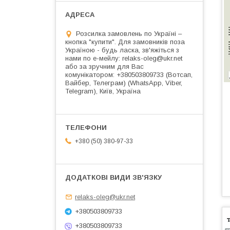
Розсилка замовлень по Україні –
кнопка "купити". Для замовників поза
Україною - будь ласка, зв'яжіться з
нами по е-мейлу: relaks-oleg@ukr.net
або за зручним для Вас
комунікатором: +380503809733 (Вотсап,
Вайбер, Телеграм) (WhatsApp, Viber,
Telegram), Київ, Україна
+380 (50) 380-97-33
relaks-oleg@ukr.net
+380503809733
+380503809733