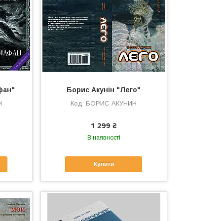
фан"
Борис Акунін "Лего"
Н
БОРИС АКУНИН
1 299 ₴
В наявності
Купити