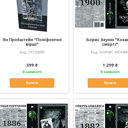
Ян Пробштейн "Поліфонічні
Борис Акунін "Коха
вірші"
смерті"
ПОЭЗИЯ
БОРИС АКУНИ
399 ₴
1 299 ₴
В наявності
В наявності
Купити
Купити