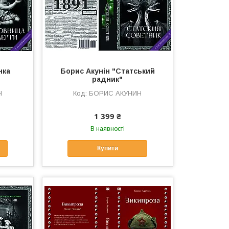
нка
Борис Акунін "Статський
радник"
Н
БОРИС АКУНИН
1 399 ₴
В наявності
Купити