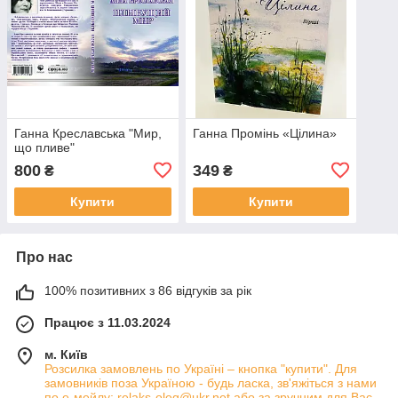
Ганна Креславська "Мир,
Ганна Промінь «Цілина»
що пливе"
800
349
₴
₴
Купити
Купити
Про нас
100% позитивних з 86 відгуків за рік
Працює з 11.03.2024
м. Київ
Розсилка замовлень по Україні – кнопка "купити". Для
замовників поза Україною - будь ласка, зв'яжіться з нами
по е-мейлу: relaks-oleg@ukr.net або за зручним для Вас