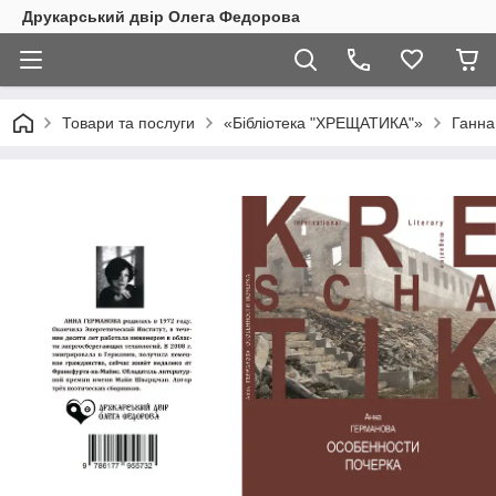
Друкарський двір Олега Федорова
Товари та послуги
«Бібліотека "ХРЕЩАТИКА"»
Ганна