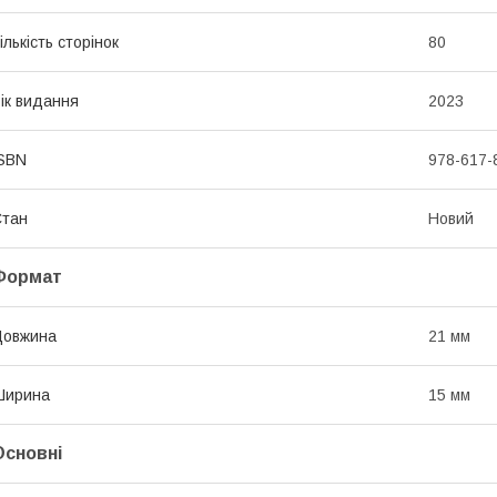
ількість сторінок
80
ік видання
2023
SBN
978-617-
Стан
Новий
Формат
Довжина
21 мм
Ширина
15 мм
Основні