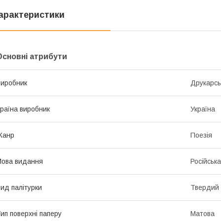
арактеристики
Основні атрибути
иробник
Друкарсь
раїна виробник
Україна
Жанр
Поезія
ова видання
Російська
ид палітурки
Твердий
ип поверхні паперу
Матова