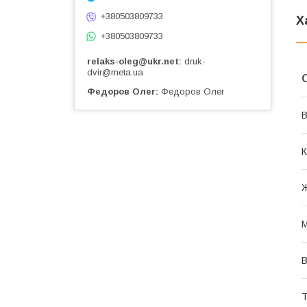
+380503809733
Х
+380503809733
relaks-oleg@ukr.net
druk-
dvir@meta.ua
Федоров Олег
Федоров Олег
В
К
М
В
Т