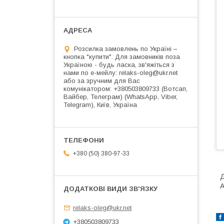
Розсилка замовлень по Україні –
кнопка "купити". Для замовників поза
Україною - будь ласка, зв'яжіться з
нами по е-мейлу: relaks-oleg@ukr.net
або за зручним для Вас
комунікатором: +380503809733 (Вотсап,
Вайбер, Телеграм) (WhatsApp, Viber,
Telegram), Київ, Україна
+380 (50) 380-97-33
Д
А
relaks-oleg@ukr.net
+380503809733