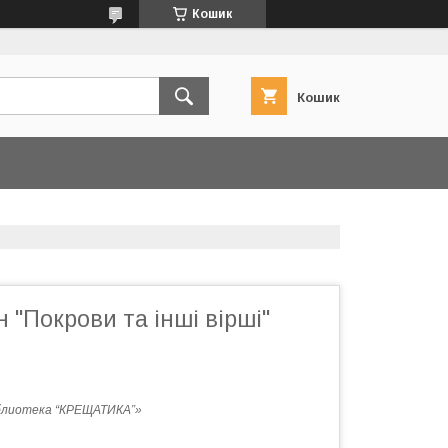
Кошик
Кошик
 "Покрови та інші вірші"
блиотека “КРЕЩАТИКА”»