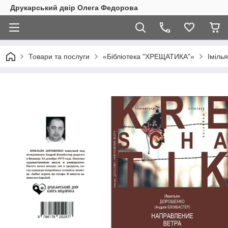
Друкарський двір Олега Федорова
Товари та послуги
«Бібліотека "ХРЕЩАТИКА"»
Іміль