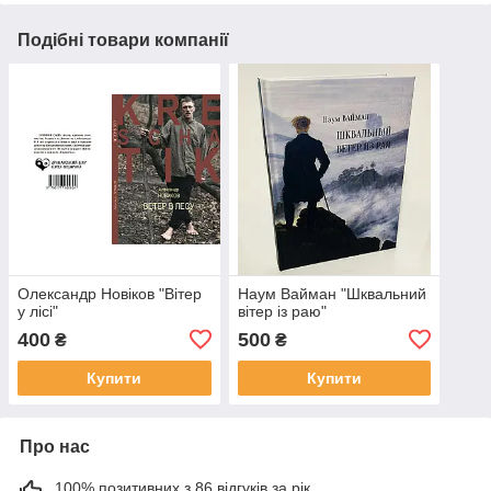
Подібні товари компанії
Олександр Новіков "Вітер
Наум Вайман "Шквальний
у лісі"
вітер із раю"
400
500
₴
₴
Купити
Купити
Про нас
100% позитивних з 86 відгуків за рік