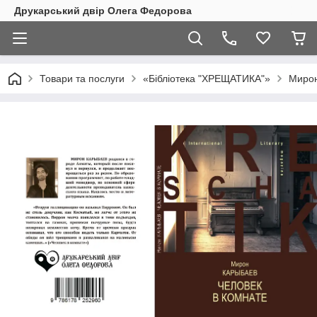
Друкарський двір Олега Федорова
Товари та послуги
«Бібліотека "ХРЕЩАТИКА"»
Мирон