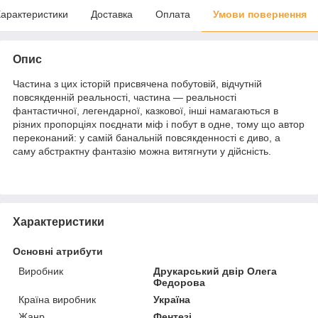
арактеристики
Доставка
Оплата
Умови повернення
Опис
Частина з цих історій присвячена побутовій, відчутній
повсякденній реальності, частина — реальності
фантастичної, легендарної, казкової, інші намагаються в
різних пропорціях поєднати міф і побут в одне, тому що автор
переконаний: у самій банальній повсякденності є диво, а
саму абстрактну фантазію можна витягнути у дійсність.
Характеристики
Основні атрибути
Виробник
Друкарський двір Олега
Федорова
Країна виробник
Україна
Жанр
Фентезі