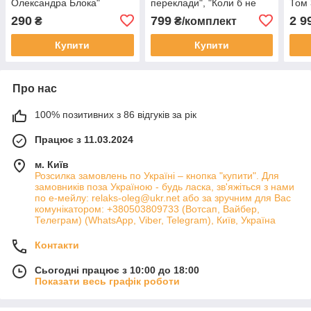
Олександра Блока"
переклади", "Коли б не
Том 
цей вогонь"
290
799
2 9
₴
₴/комплект
Купити
Купити
Про нас
100% позитивних з 86 відгуків за рік
Працює з 11.03.2024
м. Київ
Розсилка замовлень по Україні – кнопка "купити". Для
замовників поза Україною - будь ласка, зв'яжіться з нами
по е-мейлу: relaks-oleg@ukr.net або за зручним для Вас
комунікатором: +380503809733 (Вотсап, Вайбер,
Телеграм) (WhatsApp, Viber, Telegram), Київ, Україна
Контакти
Сьогодні працює з 10:00 до 18:00
Показати весь графік роботи