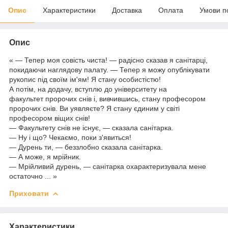
Опис
Характеристики
Доставка
Оплата
Умови п
Опис
« — Тепер моя совість чиста! — радісно сказав я санітарці,
покидаючи наглядову палату. — Тепер я можу опублікувати
рукопис під своїм ім'ям! Я стану особистістю!
А потім, на додачу, вступлю до університету на
факультет пророчих снів і, вивчившись, стану професором
пророчих снів. Ви уявляєте? Я стану єдиним у світі
професором віщих снів!
— Факультету снів не існує, — сказала санітарка.
— Ну і що? Чекаємо, поки з'явиться!
— Дурень ти, — беззлобно сказала санітарка.
— А може, я мрійник.
— Мрійливий дурень, — санітарка охарактеризувала мене
остаточно ... »
Приховати
Характеристики