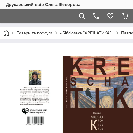
Друкарський двір Олега Федорова
Товари та послуги
«Бібліотека "ХРЕЩАТИКА"»
Павло