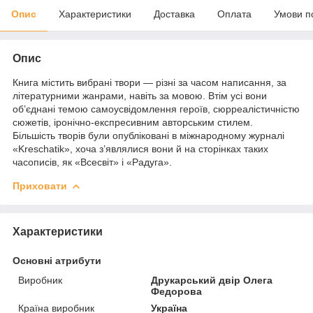
Опис
Характеристики
Доставка
Оплата
Умови п
Опис
Книга містить вибрані твори — різні за часом написання, за
літературними жанрами, навіть за мовою. Втім усі вони
об’єднані темою самоусвідомлення героїв, сюрреалістичністю
сюжетів, іронічно-експресивним авторським стилем.
Більшість творів були опубліковані в міжнародному журналі
«Kreschatik», хоча з’являлися вони й на сторінках таких
часописів, як «Всесвіт» і «Радуга».
Приховати
Характеристики
Основні атрибути
Виробник
Друкарський двір Олега
Федорова
Країна виробник
Україна