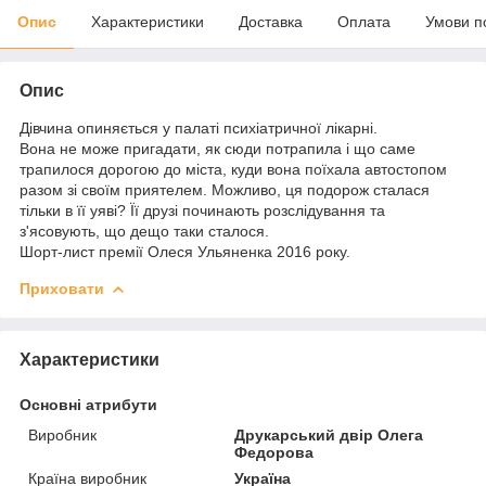
Опис
Характеристики
Доставка
Оплата
Умови п
Опис
Дівчина опиняється у палаті психіатричної лікарні.
Вона не може пригадати, як сюди потрапила і що саме
трапилося дорогою до міста, куди вона поїхала автостопом
разом зі своїм приятелем. Можливо, ця подорож сталася
тільки в її уяві? Її друзі починають розслідування та
з'ясовують, що дещо таки сталося.
Шорт-лист премії Олеся Ульяненка 2016 року.
Приховати
Характеристики
Основні атрибути
Виробник
Друкарський двір Олега
Федорова
Країна виробник
Україна