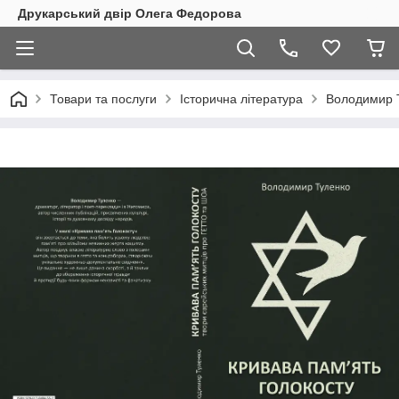
Друкарський двір Олега Федорова
Товари та послуги
Історична література
Володимир Т