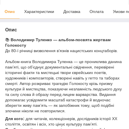
Опис
Характеристики
Доставка
Оплата
Умови п
Опис
📚
Володимир Туленко — альбом-посвята жертвам
Голокосту
До 80-ї річниці визволення в’язнів нацистських концтаборів.
Альбом-книга Володимира Туленка — це прониклива данина
пам’яті, що об’єднує документальні свідчення, перевірені
історичні факти та мистецькі твори єврейських поетів,
художників і композиторів, створені навіть у гетто та таборах
смерті. Автор розкриває трагедію Голокосту крізь призму
культури й мистецтва, показуючи незламність людського духу
та силу слова й образу перед лицем варварства. Видання
допомагає усвідомити масштаб катастрофи й водночас
зберегти живу пам’ять — як запобіжник тому, щоб подібні
злочини ніколи не повторилися.
Для кого:
для читачів, колекціонерів, дослідників історії ХХ
століття, освітян і всіх, хто цінує культуру пам’яті.