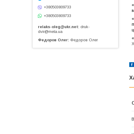
«
+380503809733
+380503809733
relaks-oleg@ukr.net
druk-
dvir@meta.ua
«
Федоров Олег
Федоров Олег
Х
Х
В