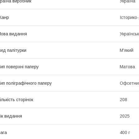
раїна виробник
Україна
Жанр
Історико
ова видання
Українсь
ид палітурки
М'який
ип поверхні паперу
Матова
ип поліграфічного паперу
Офсетни
ількість сторінок
208
ік видання
2025
ага
400 г