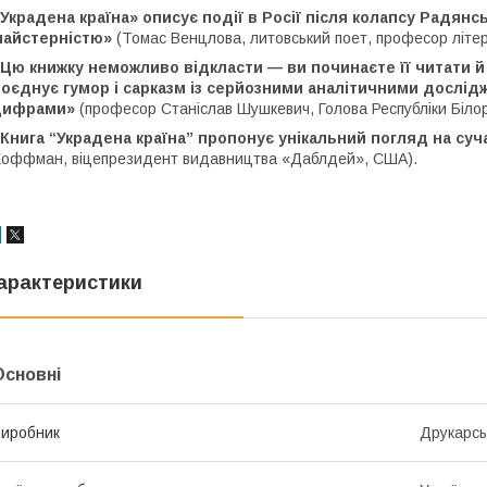
Украдена країна» описує події в Росії після колапсу Радян
майстерністю»
(Томас Венцлова, литовський поет, професор літер
«Цю книжку неможливо відкласти — ви починаєте її читати 
поєднує гумор і сарказм із серйозними аналітичними дослі
цифрами»
(професор Станіслав Шушкевич, Голова Республіки Білор
Книга “Украдена країна” пропонує унікальний погляд на сучас
оффман, віцепрезидент видавництва «Даблдей», США).
арактеристики
Основні
иробник
Друкарсь