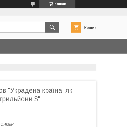
Кошик
Кошик
в "Украдена країна: як
трильйони $"
 ФИКШН