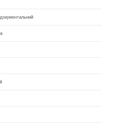
-документальний
ка
й