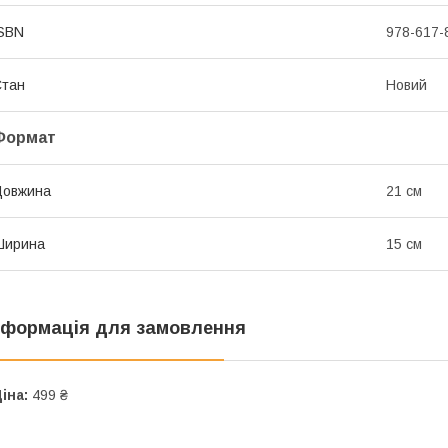
SBN
978-617-
Стан
Новий
Формат
Довжина
21 см
Ширина
15 см
нформація для замовлення
іна:
499 ₴