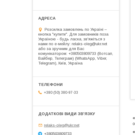
Розсилка замовлень по Україні –
кнопка "купити". Для замовників поза
Україною - будь ласка, зв'яжіться з
нами по е-мейлу: relaks-oleg@ukr.net
або за зручним для Вас
комунікатором: +380503809733 (Вотсап,
Вайбер, Телеграм) (WhatsApp, Viber,
Telegram), Київ, Україна
+380 (50) 380-97-33
«
о
relaks-oleg@ukr.net
«
+380503809733