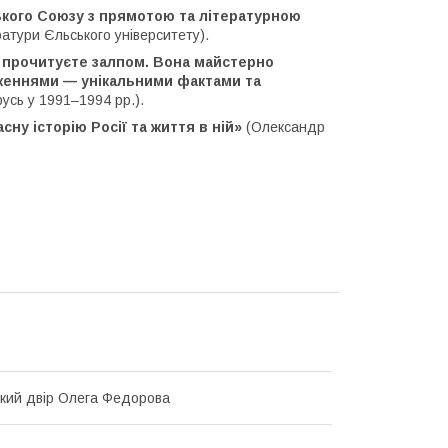
ського Союзу з прямотою та літературною
атури Єльського університету).
й прочитуєте залпом. Вона майстерно
дженнями — унікальними фактами та
усь у 1991–1994 рр.).
ну історію Росії та життя в ній»
(Олександр
кий двір Олега Федорова