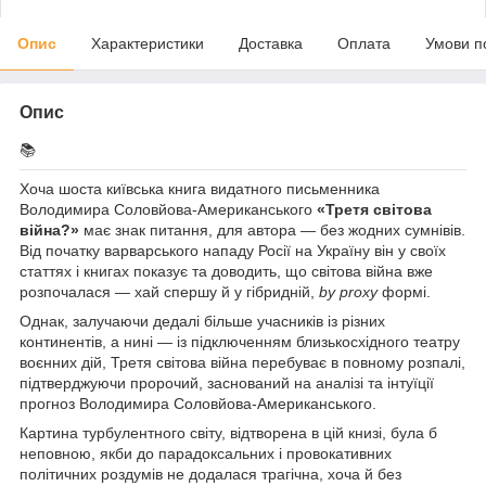
Опис
Характеристики
Доставка
Оплата
Умови п
Опис
📚
Хоча шоста київська книга видатного письменника
Володимира Соловйова-Американського
«Третя світова
війна?»
має знак питання, для автора — без жодних сумнівів.
Від початку варварського нападу Росії на Україну він у своїх
статтях і книгах показує та доводить, що світова війна вже
розпочалася — хай спершу й у гібридній,
by proxy
формі.
Однак, залучаючи дедалі більше учасників із різних
континентів, а нині — із підключенням близькосхідного театру
воєнних дій, Третя світова війна перебуває в повному розпалі,
підтверджуючи пророчий, заснований на аналізі та інтуїції
прогноз Володимира Соловйова-Американського.
Картина турбулентного світу, відтворена в цій книзі, була б
неповною, якби до парадоксальних і провокативних
політичних роздумів не додалася трагічна, хоча й без