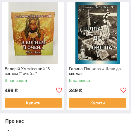
Валерій Хмелівський "З
Галина Пашкова «Шлях до
вогнем її очей..."
світла»
В наявності
В наявності
499
349
₴
₴
Купити
Купити
Про нас