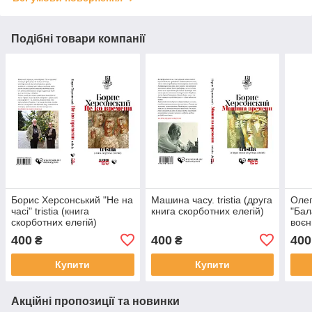
Подібні товари компанії
Борис Херсонський "Не на
Машина часу. tristia (друга
Олег
часі" tristia (книга
книга скорботних елегій)
"Бал
скорботних елегій)
воєн
400
400
400
₴
₴
Купити
Купити
Акційні пропозиції та новинки