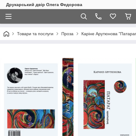
Друкарський двір Олега Федорова
Товари та послуги
Проза
Каріне Арутюнова "Патараг