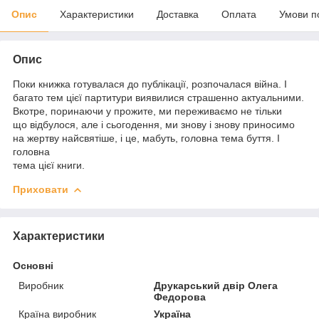
Опис
Характеристики
Доставка
Оплата
Умови п
Опис
Поки книжка готувалася до публікації, розпочалася війна. І
багато тем цієї партитури виявилися страшенно актуальними.
Вкотре, поринаючи у прожите, ми переживаємо не тільки
що відбулося, але і сьогодення, ми знову і знову приносимо
на жертву найсвятіше, і це, мабуть, головна тема буття. І
головна
тема цієї книги.
Приховати
Характеристики
Основні
Виробник
Друкарський двір Олега
Федорова
Країна виробник
Україна