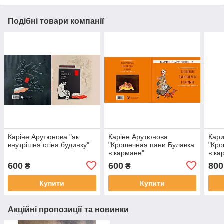
Подібні товари компанії
Каріне Арутюнова "як
Каріне Арутюнова
Кар
внутрішня стіна будинку"
"Крошечная пани Булавка
"Кро
в кармане"
в ка
600
600
800
₴
₴
Купити
Купити
Акційні пропозиції та новинки