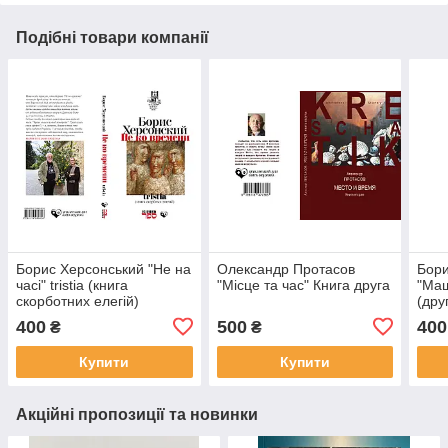
Подібні товари компанії
Борис Херсонський "Не на
Олександр Протасов
Бори
часі" tristia (книга
"Місце та час" Книга друга
"Маш
скорботних елегій)
(дру
елег
400
500
400
₴
₴
Купити
Купити
Акційні пропозиції та новинки