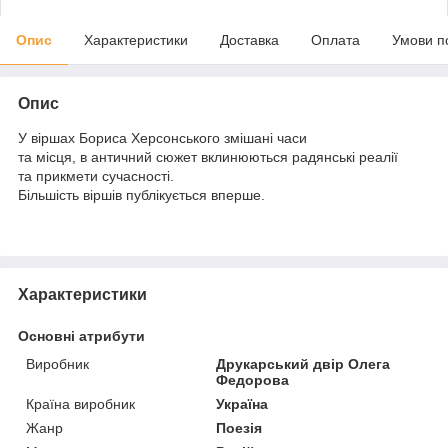
Опис
Характеристики
Доставка
Оплата
Умови п
Опис
У віршах Бориса Херсонського змішані часи
та місця, в античний сюжет вклинюються радянські реалії
та прикмети сучасності.
Більшість віршів публікується вперше.
Характеристики
Основні атрибути
Виробник
Друкарський двір Олега
Федорова
Країна виробник
Україна
Жанр
Поезія