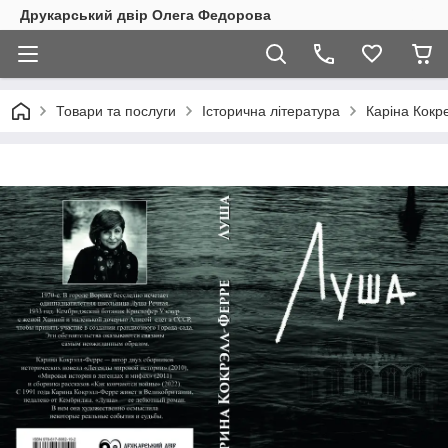
Друкарський двір Олега Федорова
Товари та послуги
Історична література
Каріна Кокр