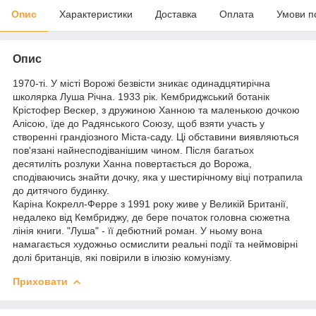
Опис
Характеристики
Доставка
Оплата
Умови п
Опис
1970-ті. У місті Ворожі безвісти зникає одинадцятирічна
школярка Луша Річна. 1933 рік. Кембриджський ботанік
Крістофер Вескер, з дружиною Ханною та маленькою дочкою
Алісою, їде до Радянського Союзу, щоб взяти участь у
створенні грандіозного Міста-саду. Ці обставини виявляються
пов'язані найнесподіванішим чином. Після багатьох
десятиліть розлуки Ханна повертається до Ворожа,
сподіваючись знайти дочку, яка у шестирічному віці потрапила
до дитячого будинку.
Каріна Кокрелл-Ферре з 1991 року живе у Великій Британії,
недалеко від Кембриджу, де бере початок головна сюжетна
лінія книги. "Луша" - її дебютний роман. У ньому вона
намагається художньо осмислити реальні події та неймовірні
долі британців, які повірили в ілюзію комунізму.
Приховати