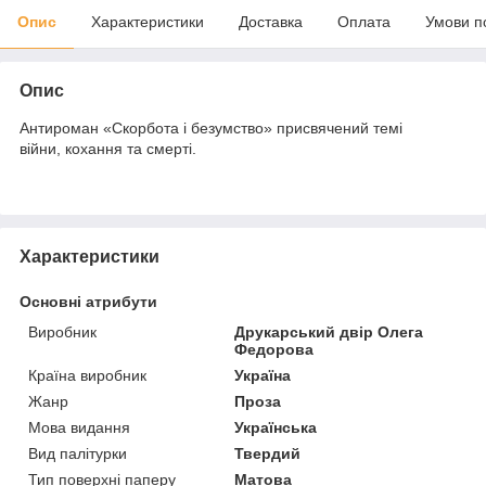
Опис
Характеристики
Доставка
Оплата
Умови п
Опис
Антироман «Скорбота і безумство» присвячений темі
війни, кохання та смерті.
Характеристики
Основні атрибути
Виробник
Друкарський двір Олега
Федорова
Країна виробник
Україна
Жанр
Проза
Мова видання
Українська
Вид палітурки
Твердий
Тип поверхні паперу
Матова