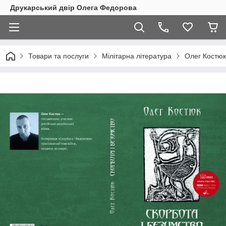
Друкарський двір Олега Федорова
Товари та послуги
Мілітарна література
Олег Костюк