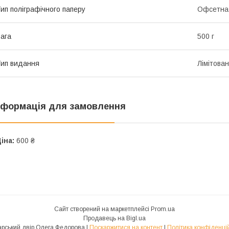
ип поліграфічного паперу
Офсетна
ага
500 г
ип видання
Лімітова
нформація для замовлення
іна:
600 ₴
Сайт створений на маркетплейсі
Prom.ua
Продавець на Bigl.ua
Друкарський двір Олега Федорова |
Поскаржитися на контент
|
Політика конфіденці