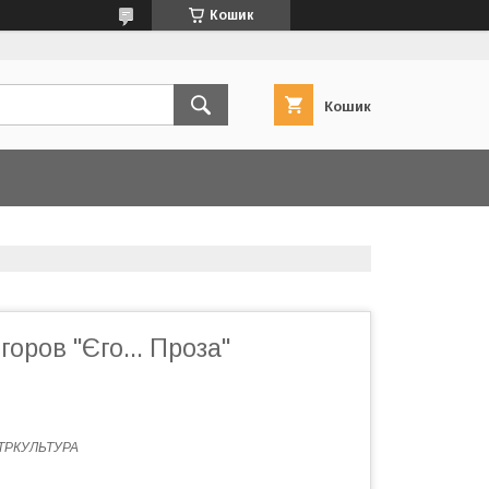
Кошик
Кошик
оров "Єго... Проза"
ТРКУЛЬТУРА