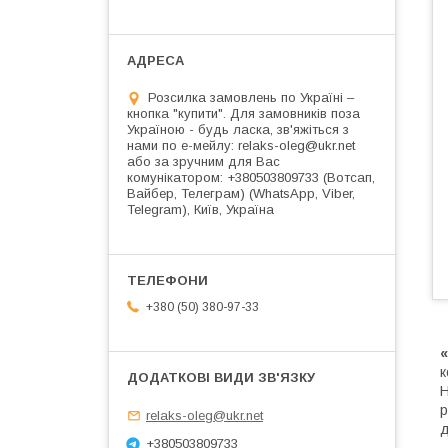
Розсилка замовлень по Україні –
кнопка "купити". Для замовників поза
Україною - будь ласка, зв'яжіться з
нами по е-мейлу: relaks-oleg@ukr.net
або за зручним для Вас
комунікатором: +380503809733 (Вотсап,
Вайбер, Телеграм) (WhatsApp, Viber,
Telegram), Київ, Україна
+380 (50) 380-97-33
к
Н
р
relaks-oleg@ukr.net
д
+380503809733