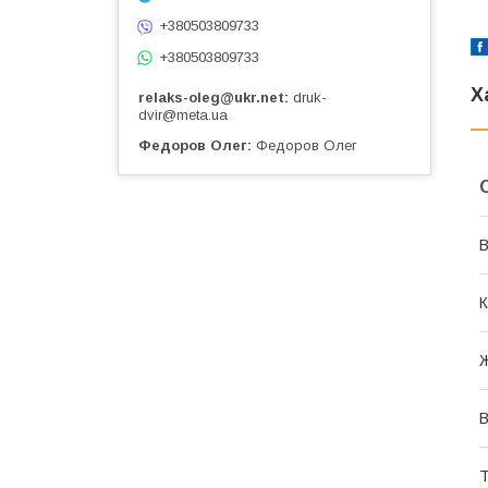
+380503809733
+380503809733
Х
relaks-oleg@ukr.net
druk-
dvir@meta.ua
Федоров Олег
Федоров Олег
В
К
В
Т