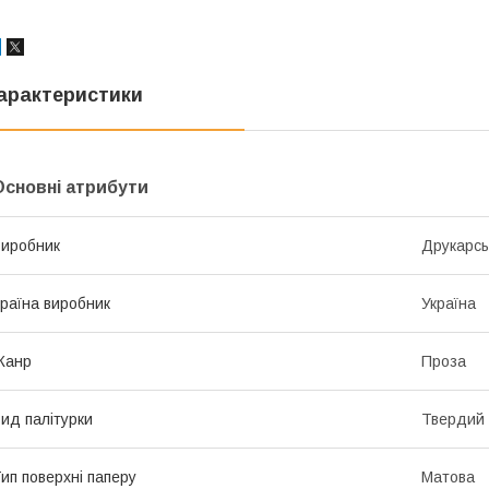
арактеристики
Основні атрибути
иробник
Друкарсь
раїна виробник
Україна
Жанр
Проза
ид палітурки
Твердий
ип поверхні паперу
Матова