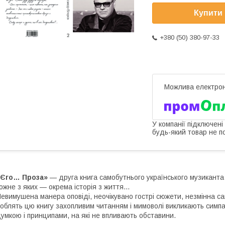
Купити
+380 (50) 380-97-33
У компанії підключені
будь-який товар не п
«Єго… Проза»
— друга книга самобутнього українського музиканта
ожне з яких — окрема історія з життя…
евимушена манера оповіді, неочікувано гострі сюжети, незмінна са
облять цю книгу захопливим читанням і мимоволі викликають сим
умкою і принципами, на які не впливають обставини.