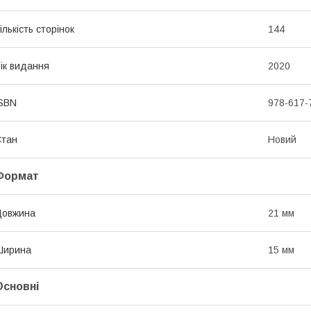
ількість сторінок
144
ік видання
2020
SBN
978-617-
Стан
Новий
Формат
Довжина
21 мм
Ширина
15 мм
Основні