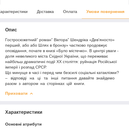
арактеристики
Доставка
Оплата
Умови повернення
Опис
Гостросюжетний” роман” Віктора” Шендріка «Дев'яносто»
перший, або або Шлях в бронзу» частково продовжує
оповідання, почате в книзі «Було містечко». В центрі уваги -
доля невеликого міста Східної України, що переживає
найбільш драматичні події XX століття: руйнація Російської
імперії і розпад СРСР.
Що минуще в часі і перед чим безсилі соціальні катаклізми?
– відповіді на ці та інші питання давайте знайдемо
разом з автором на сторінках цій книги.
Приховати
Характеристики
Основні атрибути