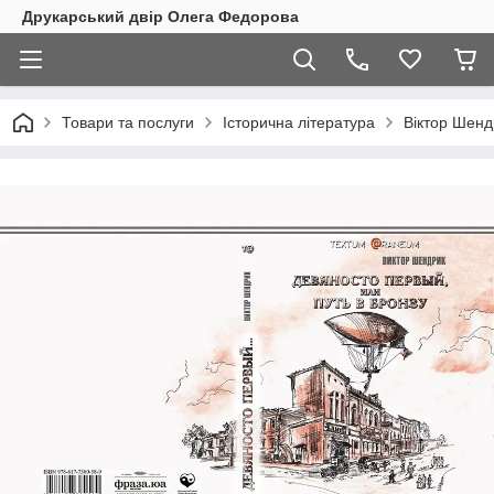
Друкарський двір Олега Федорова
Товари та послуги
Історична література
Віктор Шенд