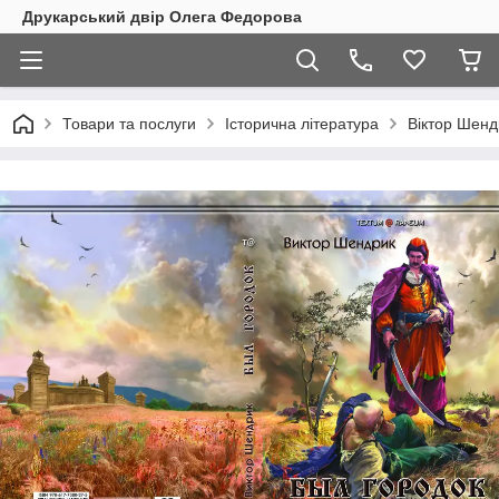
Друкарський двір Олега Федорова
Товари та послуги
Історична література
Віктор Шендр