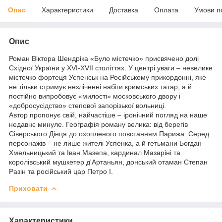
Опис
Характеристики
Доставка
Оплата
Умови п
Опис
Роман Віктора Шендріка «Було містечко» присвячено долі
Східної України у XVI-XVII століттях. У центрі уваги – невелике
містечко фортеця Успенськ на Російському прикордонні, яке
не тільки стримує незліченні набіги кримських татар, а й
постійно випробовує «милості» московського двору і
«добросусідство» степової запорізької вольниці.
Автор пропонує свій, найчастіше – іронічний погляд на наше
недавнє минуле. Географія роману велика: від берегів
Сіверського Дінця до охопленого повстанням Парижа. Серед
персонажів – не лише жителі Успенка, а й гетьмани Богдан
Хмельницький та Іван Мазепа, кардинал Мазаріні та
королівський мушкетер д'Артаньян, донський отаман Степан
Разін та російський цар Петро I.
Приховати
Характеристики