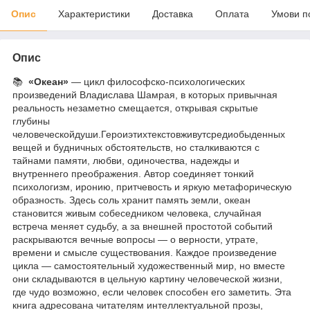
Опис
Характеристики
Доставка
Оплата
Умови п
Опис
📚
«Океан»
— цикл философско-психологических
произведений Владислава Шамрая, в которых привычная
реальность незаметно смещается, открывая скрытые
глубины
человеческойдуши.Героиэтихтекстовживутсредиобыденных
вещей и будничных обстоятельств, но сталкиваются с
тайнами памяти, любви, одиночества, надежды и
внутреннего преображения. Автор соединяет тонкий
психологизм, иронию, притчевость и яркую метафорическую
образность. Здесь соль хранит память земли, океан
становится живым собеседником человека, случайная
встреча меняет судьбу, а за внешней простотой событий
раскрываются вечные вопросы — о верности, утрате,
времени и смысле существования. Каждое произведение
цикла — самостоятельный художественный мир, но вместе
они складываются в цельную картину человеческой жизни,
где чудо возможно, если человек способен его заметить. Эта
книга адресована читателям интеллектуальной прозы,