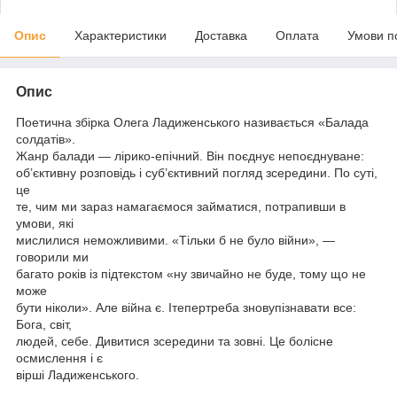
Опис
Характеристики
Доставка
Оплата
Умови п
Опис
Поетична збірка Олега Ладиженського називається «Балада
солдатів».
Жанр балади — лірико-епічний. Він поєднує непоєднуване:
об’єктивну розповідь і суб’єктивний погляд зсередини. По суті,
це
те, чим ми зараз намагаємося займатися, потрапивши в
умови, які
мислилися неможливими. «Тільки б не було війни», —
говорили ми
багато років із підтекстом «ну звичайно не буде, тому що не
може
бути ніколи». Але війна є. Ітепертреба зновупізнавати все:
Бога, світ,
людей, себе. Дивитися зсередини та зовні. Це болісне
осмислення і є
вірші Ладиженського.