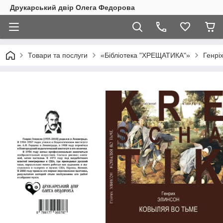
Друкарський двір Олега Федорова
Товари та послуги
«Бібліотека "ХРЕЩАТИКА"»
Генріх