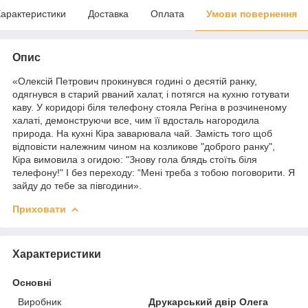
арактеристики
Доставка
Оплата
Умови повернення
Опис
«Олексій Петрович прокинувся годині о десятій ранку,
одягнувся в старий рваний халат, і потягся на кухню готувати
каву. У коридорі біля телефону стояла Регіна в розчиненому
халаті, демонструючи все, чим її вдосталь нагородила
природа. На кухні Кіра заварювала чай. Замість того щоб
відповісти належним чином на козликове "доброго ранку",
Кіра вимовила з огидою: "Знову гола блядь стоїть біля
телефону!" І без переходу: “Мені треба з тобою поговорити. Я
зайду до тебе за півгодини».
Приховати
Характеристики
Основні
Виробник
Друкарський двір Олега