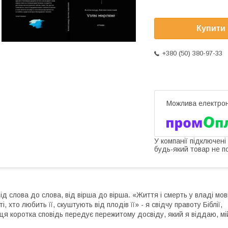
Купити
+380 (50) 380-97-33
У компанії підключені
будь-який товар не п
ід слова до слова, від вірша до вірша. «Життя і смерть у владі мов
 ті, хто любить її, скуштують від плодів її» - я свідчу правоту Біблії,
 ця коротка сповідь передує пережитому досвіду, який я віддаю, мій