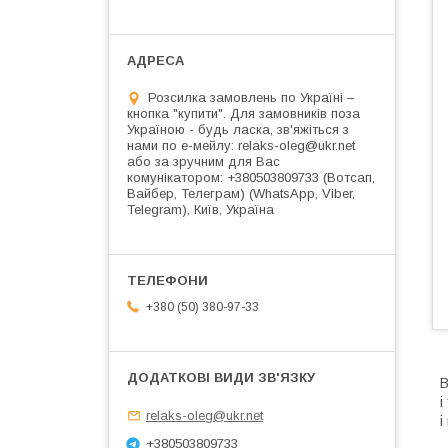
Розсилка замовлень по Україні –
кнопка "купити". Для замовників поза
Україною - будь ласка, зв'яжіться з
нами по е-мейлу: relaks-oleg@ukr.net
або за зручним для Вас
комунікатором: +380503809733 (Вотсап,
Вайбер, Телеграм) (WhatsApp, Viber,
Telegram), Київ, Україна
+380 (50) 380-97-33
В
і
relaks-oleg@ukr.net
і
+380503809733