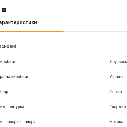
арактеристики
Основні
иробник
Друкарсь
раїна виробник
Україна
Жанр
Поезія
ид палітурки
Твердий
ип поверхні паперу
Матова