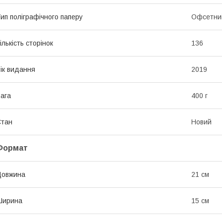
ип поліграфічного паперу
Офсетни
ількість сторінок
136
ік видання
2019
ага
400 г
Стан
Новий
Формат
Довжина
21 см
Ширина
15 см