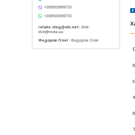
+380503809733
+380503809733
Х
relaks-oleg@ukr.net
druk-
dvir@meta.ua
Федоров Олег
Федоров Олег
В
К
В
Т