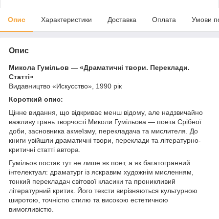
Опис
Характеристики
Доставка
Оплата
Умови п
Опис
Микола Гумільов — «Драматичні твори. Переклади.
Статті»
Видавництво «Искусство», 1990 рік
Короткий опис:
Цінне видання, що відкриває менш відому, але надзвичайно
важливу грань творчості Миколи Гумільова — поета Срібної
доби, засновника акмеїзму, перекладача та мислителя. До
книги увійшли драматичні твори, переклади та літературно-
критичні статті автора.
Гумільов постає тут не лише як поет, а як багатогранний
інтелектуал: драматург із яскравим художнім мисленням,
тонкий перекладач світової класики та проникливий
літературний критик. Його тексти вирізняються культурною
широтою, точністю стилю та високою естетичною
вимогливістю.