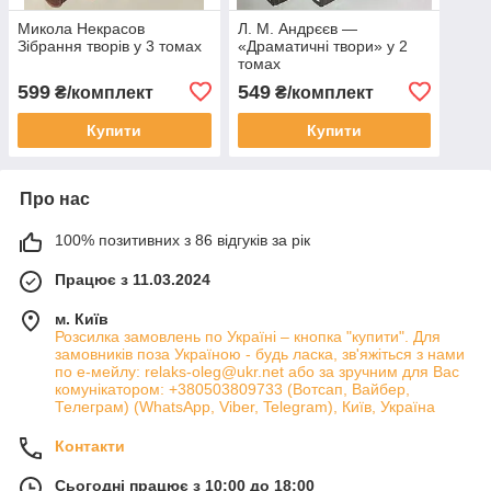
Микола Некрасов
Л. М. Андрєєв —
Зібрання творів у 3 томах
«Драматичні твори» у 2
томах
599
549
₴/комплект
₴/комплект
Купити
Купити
Про нас
100% позитивних з 86 відгуків за рік
Працює з 11.03.2024
м. Київ
Розсилка замовлень по Україні – кнопка "купити". Для
замовників поза Україною - будь ласка, зв'яжіться з нами
по е-мейлу: relaks-oleg@ukr.net або за зручним для Вас
комунікатором: +380503809733 (Вотсап, Вайбер,
Телеграм) (WhatsApp, Viber, Telegram), Київ, Україна
Контакти
Сьогодні працює з 10:00 до 18:00