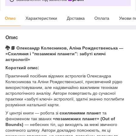
Опис
Характеристики
Доставка
Оплата
Умови п
Опис
🐉 📘
Олександр Колесников, Аліна Рождественська —
«Схиляння і “позамежні планети”: забуті ключі
астрології»
Короткий опис:
Практичний посібник відомих астрологів Олександра
Колесникова та Аліни Рождественської, присвячений рідко
використовуваним, але надзвичайно важливим технікам
астрологічного аналізу. Автори повертають до сучасної
практики «забуті ключі» астрології, здатні значно поглибити
розуміння натальної карти.
У центрі книги — робота зі
схиляннями планет
та
феноменом так званих
«позамежних планет» (Out of
Bounds)
— небесних тіл, що виходять за межі звичного
сонячного шляху. Автори докладно пояснюють, як ці
показники впливають на характер, поведінку, таланти та