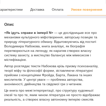
арактеристики
Доставка
Оплата
Умови повернення
Опис
«Як ідуть справи в імперії N»
— це дослідницьке есе про
механізми культурного міфотворення, авторську позицію та
природу літературного обману. Відштовхуючись від постаті
Володимира Набокова, книга аналізує, як біографія
перетворюється на легенду, як наратив створює власну
систему захисту, а мистецтво балансує між мімесисом і
містифікацією.
Автор розглядає тексти Набокова крізь призму психоаналізу,
теорії міфу та філософії форми, зіставляючи літературні
прийоми з концепціями Фройда, Барта, Лакана та інших
мислителів. У центрі уваги — проблема авторства,
анонімності, двійництва та свідомої гри з читачем.
Це книга про межі інтерпретації, про структуру художньої
ілюзії та про те, яким чином література не просто відображає
реальність, а створює власну автономну імперію смислів.