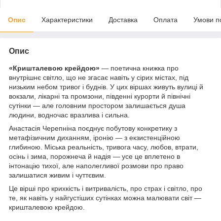
Опис
Характеристики
Доставка
Оплата
Умови п
Опис
«Кришталевою крейдою»
— поетична книжка про
внутрішнє світло, що не згасає навіть у сірих містах, під
низьким небом тривог і буднів. У цих віршах живуть вулиці й
вокзали, лікарні та промзони, південні курорти й північні
сутінки — але головним простором залишається душа
людини, водночас вразлива і сильна.
Анастасія Черепніна поєднує побутову конкретику з
метафізичним диханням, іронію — з екзистенційною
глибиною. Міська реальність, тривога часу, любов, втрати,
осінь і зима, порожнеча й надія — усе це вплетено в
інтонацію тихої, але наполегливої розмови про право
залишатися живим і чуттєвим.
Це вірші про крихкість і витривалість, про страх і світло, про
те, як навіть у найгустіших сутінках можна малювати світ —
кришталевою крейдою.