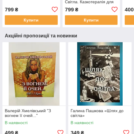
Світла. Казкотерапія для
дітей віком від 2 до 16
799
799
400
₴
₴
років»
Купити
Купити
Акційні пропозиції та новинки
Валерій Хмелівський "З
Галина Пашкова «Шлях до
вогнем її очей..."
світла»
В наявності
В наявності
499
349
₴
₴