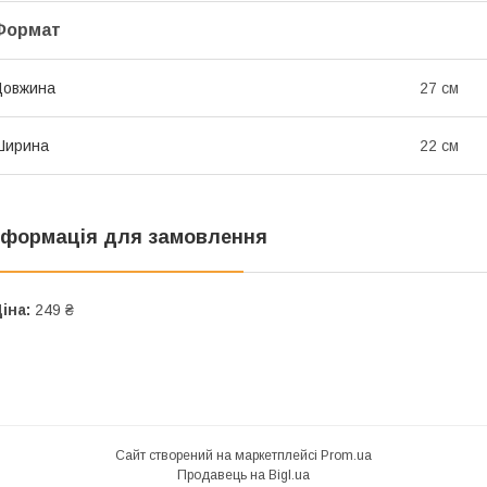
Формат
Довжина
27 см
Ширина
22 см
нформація для замовлення
іна:
249 ₴
Сайт створений на маркетплейсі
Prom.ua
Продавець на Bigl.ua