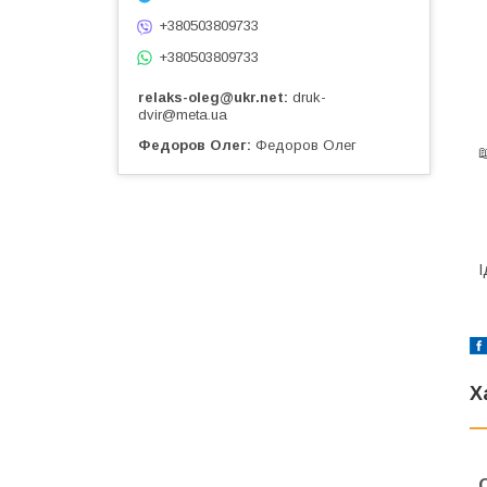
+380503809733
+380503809733
relaks-oleg@ukr.net
druk-
dvir@meta.ua
Федоров Олег
Федоров Олег
І
Х