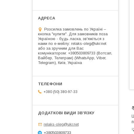
Розсилка замовлень по Україні –
кнопка "купити". Для замовників поза
Україною - будь ласка, зв'яжіться з
нами по е-мейлу: relaks-oleg@ukr.net
або за зручним для Вас
комунікатором: +380503809733 (Вотсап,
Вайбер, Телеграм) (WhatsApp, Viber,
Telegram), Київ, Україна
+380 (50) 380-97-33
Ц
п
relaks-oleg@ukr.net
+380503809733