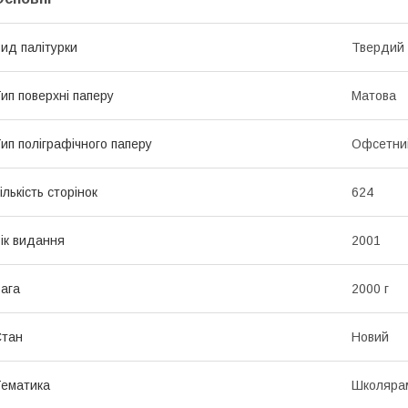
ид палітурки
Твердий
ип поверхні паперу
Матова
ип поліграфічного паперу
Офсетни
ількість сторінок
624
ік видання
2001
ага
2000 г
Стан
Новий
ематика
Школярам