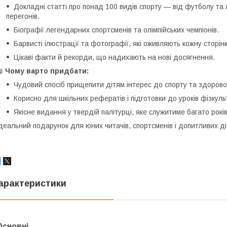
Докладні статті про понад 100 видів спорту — від футболу та 
перегонів.
Біографії легендарних спортсменів та олімпійських чемпіонів.
Барвисті ілюстрації та фотографії, які оживляють кожну сторінк
Цікаві факти й рекорди, що надихають на нові досягнення.
📖
Чому варто придбати:
Чудовий спосіб прищепити дітям інтерес до спорту та здорово
Корисно для шкільних рефератів і підготовки до уроків фізкуль
Якісне видання у твердій палітурці, яке служитиме багато років
деальний подарунок для юних читачів, спортсменів і допитливих ді
арактеристики
Основні