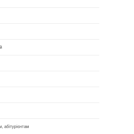
й
, абітурієнтам