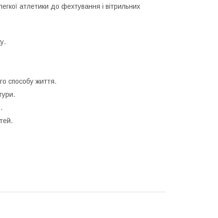
легкої атлетики до фехтування і вітрильних
у.
го способу життя.
тури.
.
тей.