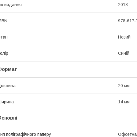
ік видання
2018
SBN
978-617-
Стан
Новий
олір
Синій
Формат
Довжина
20 мм
Ширина
14 мм
Основні
ип поліграфічного паперу
Офсетна