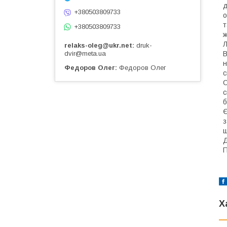
д
+380503809733
о
т
+380503809733
ж
Л
relaks-oleg@ukr.net
druk-
dvir@meta.ua
В
н
Федоров Олег
Федоров Олег
с
С
с
б
Є
з
щ
Д
П
Х