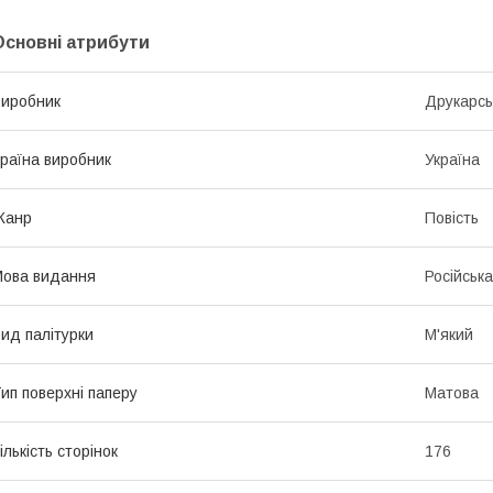
Основні атрибути
иробник
Друкарсь
раїна виробник
Україна
Жанр
Повість
ова видання
Російська
ид палітурки
М'який
ип поверхні паперу
Матова
ількість сторінок
176