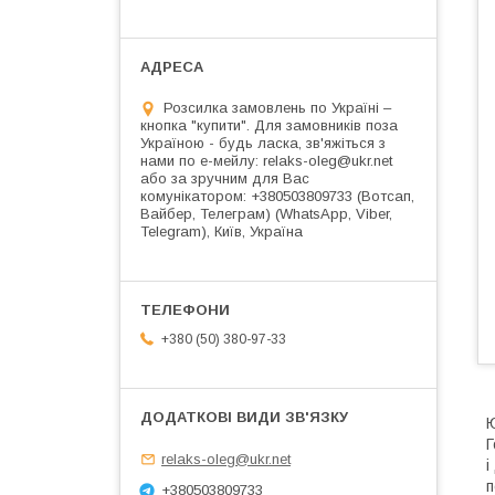
Розсилка замовлень по Україні –
кнопка "купити". Для замовників поза
Україною - будь ласка, зв'яжіться з
нами по е-мейлу: relaks-oleg@ukr.net
або за зручним для Вас
комунікатором: +380503809733 (Вотсап,
Вайбер, Телеграм) (WhatsApp, Viber,
Telegram), Київ, Україна
+380 (50) 380-97-33
Ю
Г
relaks-oleg@ukr.net
і
п
+380503809733