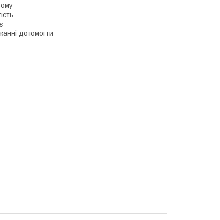
ьому
тість
є
бажанні допомогти