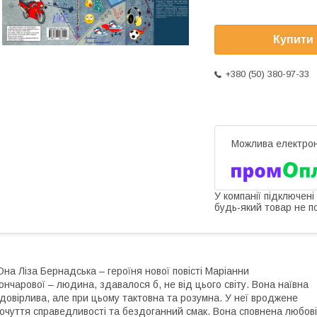
Купити
+380 (50) 380-97-33
У компанії підключені
будь-який товар не п
на Ліза Бернадська – героїня нової повісті Маріанни
ончарової – людина, здавалося б, не від цього світу. Вона наївна
 довірлива, але при цьому тактовна та розумна. У неї вроджене
очуття справедливості та бездоганний смак. Вона сповнена любові