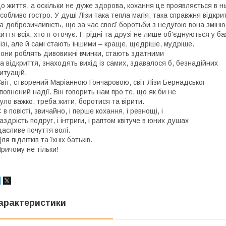
о життя, а оскільки не дуже здорова, кохання це проявляється в н
собливо гостро. У душі Лізи така тепла магія, така справжня відкри
а доброзичливість, що за час своєї боротьби з недугою вона зміню
иття всіх, хто її оточує. Її рідні та друзі не лише об'єднуються у 
ізі, але й самі стають іншими – краще, щедріше, мудріше.
они роблять дивовижні вчинки, стають здатними
а відкриття, знаходять вихід із самих, здавалося б, безнадійних
итуацій.
віт, створений Маріанною Гончаровою, світ Лізи Бернадської
повнений надії. Він говорить нам про те, що як би не
уло важко, треба жити, боротися та вірити.
 в повісті, звичайно, і перше кохання, і ревнощі, і
аздрість подруг, і інтриги, і раптом квітуче в юних душах
асливе почуття волі.
ля підлітків та їхніх батьків.
ричому не тільки!
арактеристики