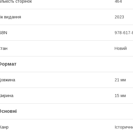
ількість сторінок
464
ік видання
2023
SBN
978-617-
Стан
Новий
Формат
Довжина
21 мм
Ширина
15 мм
Основні
Жанр
Історичн