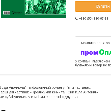
Купити
+380 (50) 380-97-33
У компанії підключені
будь-який товар не п
Вода Аполлона" - міфологічний роман у п'яти частинах.
ерші дві частини: «Троянський кінь» та «Сни Юла Антонія»
же публікувалися у книзі «Міфологічні відлуння».