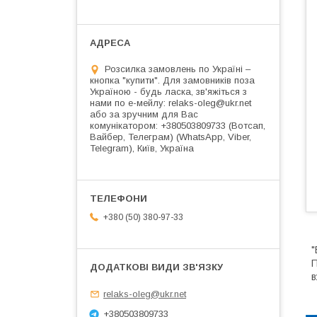
Розсилка замовлень по Україні –
кнопка "купити". Для замовників поза
Україною - будь ласка, зв'яжіться з
нами по е-мейлу: relaks-oleg@ukr.net
або за зручним для Вас
комунікатором: +380503809733 (Вотсап,
Вайбер, Телеграм) (WhatsApp, Viber,
Telegram), Київ, Україна
+380 (50) 380-97-33
"
П
в
relaks-oleg@ukr.net
+380503809733