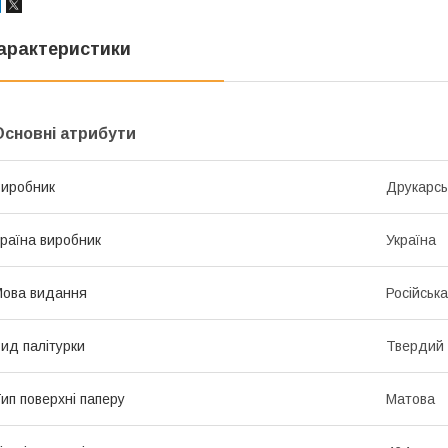
арактеристики
Основні атрибути
иробник
Друкарсь
раїна виробник
Україна
ова видання
Російська
ид палітурки
Твердий
ип поверхні паперу
Матова