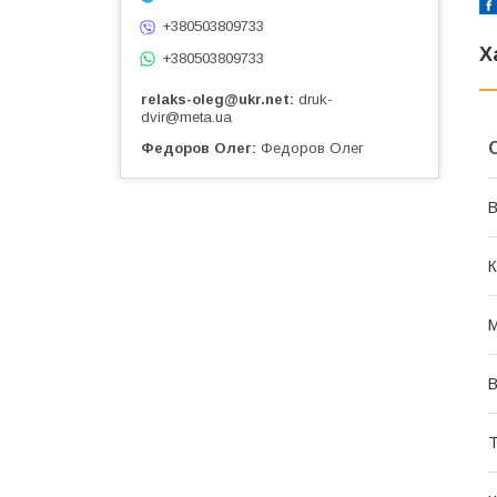
+380503809733
Х
+380503809733
relaks-oleg@ukr.net
druk-
dvir@meta.ua
Федоров Олег
Федоров Олег
В
К
М
В
Т