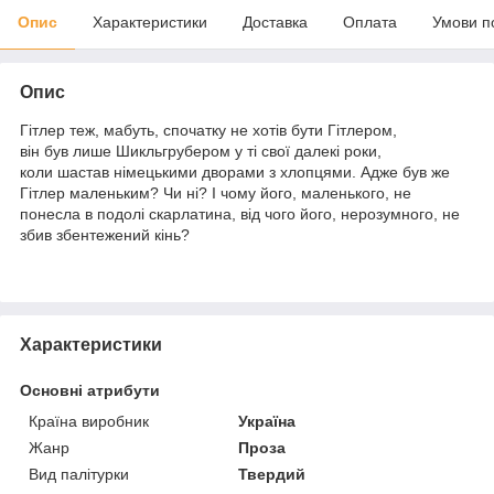
Опис
Характеристики
Доставка
Оплата
Умови п
Опис
Гітлер теж, мабуть, спочатку не хотів бути Гітлером,
він був лише Шикльгрубером у ті свої далекі роки,
коли шастав німецькими дворами з хлопцями. Адже був же
Гітлер маленьким? Чи ні? І чому його, маленького, не
понесла в подолі скарлатина, від чого його, нерозумного, не
збив збентежений кінь?
Характеристики
Основні атрибути
Країна виробник
Україна
Жанр
Проза
Вид палітурки
Твердий