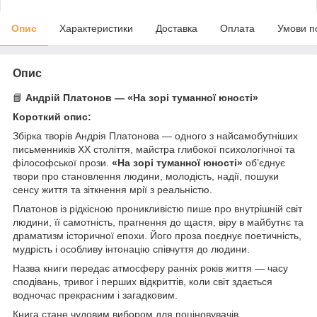
Опис
Характеристики
Доставка
Оплата
Умови п
Опис
📘
Андрій Платонов — «На зорі туманної юності»
Короткий опис:
Збірка творів Андрія Платонова — одного з найсамобутніших
письменників ХХ століття, майстра глибокої психологічної та
філософської прози.
«На зорі туманної юності»
об’єднує
твори про становлення людини, молодість, надії, пошуки
сенсу життя та зіткнення мрії з реальністю.
Платонов із рідкісною проникливістю пише про внутрішній світ
людини, її самотність, прагнення до щастя, віру в майбутнє та
драматизм історичної епохи. Його проза поєднує поетичність,
мудрість і особливу інтонацію співчуття до людини.
Назва книги передає атмосферу ранніх років життя — часу
сподівань, тривог і перших відкриттів, коли світ здається
водночас прекрасним і загадковим.
Книга стане чудовим вибором для поціновувачів