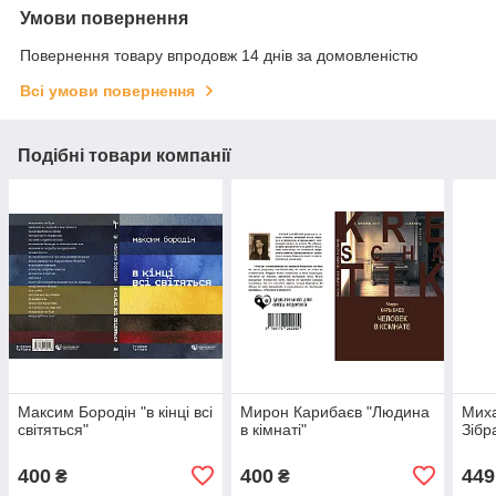
Умови повернення
Повернення товару впродовж 14 днів за домовленістю
Всі умови повернення
Подібні товари компанії
Максим Бородін "в кінці всі
Мирон Карибаєв "Людина
Мих
світяться"
в кімнаті"
Зібр
400
400
449
₴
₴