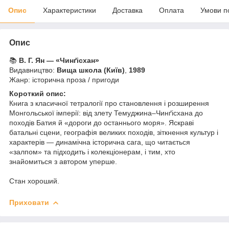
Опис
Характеристики
Доставка
Оплата
Умови п
Опис
📚
В. Г. Ян — «Чинґісхан»
Видавництво:
Вища школа (Київ)
,
1989
Жанр: історична проза / пригоди
Короткий опис:
Книга з класичної тетралогії про становлення і розширення
Монгольської імперії: від злету Темуджина–Чинґісхана до
походів Батия й «дороги до останнього моря». Яскраві
батальні сцени, географія великих походів, зіткнення культур і
характерів — динамічна історична сага, що читається
«залпом» та підходить і колекціонерам, і тим, хто
знайомиться з автором уперше.
Стан хороший.
Приховати