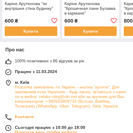
Каріне Арутюнова "як
Каріне Арутюнова
Кар
внутрішня стіна будинку"
"Крошечная пани Булавка
"Кро
в кармане"
в ка
600
600
800
₴
₴
Купити
Купити
Про нас
100% позитивних з 86 відгуків за рік
Працює з 11.03.2024
м. Київ
Розсилка замовлень по Україні – кнопка "купити". Для
замовників поза Україною - будь ласка, зв'яжіться з нами
по е-мейлу: relaks-oleg@ukr.net або за зручним для Вас
комунікатором: +380503809733 (Вотсап, Вайбер,
Телеграм) (WhatsApp, Viber, Telegram), Київ, Україна
Контакти
Сьогодні працює з 10:00 до 18:00
Показати весь графік роботи