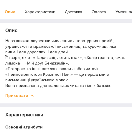
Опис
Характеристики
Доставка
Оплата
Умови п
Опис
Нова книжка лауреатки численних літературних премій,
української та ізраїльської письменниці та художницi, яка
пише і для дорослих, і для дітей.
Її твори, як-от «Падає сніг, летить птах», «Колір граната, смак
лимона», «Мій друг Бенджамін»,
«Патараг» та інші, вже завоювали любов читачів.
«Неймовірні історії Крихітної Пані» — це перша книга
письменницi українською мовою.
Вона призначена для маленьких читачів і їхніх батьків.
Приховати
Характеристики
Основні атрибути