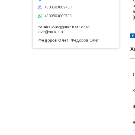
к
н
+380503809733
е
+380503809733
(
relaks-oleg@ukr.net
druk-
dvir@meta.ua
Федоров Олег
Федоров Олег
Х
К
В