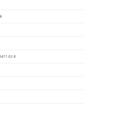
й
8477-02-8