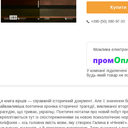
Купити
+380 (50) 380-97-33
У компанії підключені
будь-який товар не п
я книга віршів — справжній історичний документ. Але її значення 
айважливіша поетична хроніка історичної трагедії, викликаної втор
рагедію, що триває, українці. Поетичні нотатки про новий побут пре
ереплітаються тут із спостереженнями за новою психологічною но
оліфонія – ось головна якість мови, яку створює Галина в «Ніневії»