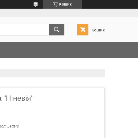
Кошик
Кошик
 "Ніневія"
dom Letters