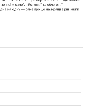
оетохронікою Галина розгортає фентезі, що чимось
 тієї ж самої, військової та облогової
одна на одну — саме про це найкращі вірші книги