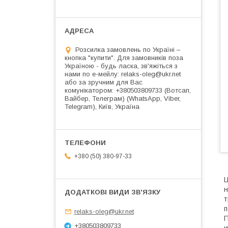
Розсилка замовлень по Україні –
кнопка "купити". Для замовників поза
Україною - будь ласка, зв'яжіться з
нами по е-мейлу: relaks-oleg@ukr.net
або за зручним для Вас
комунікатором: +380503809733 (Вотсап,
Вайбер, Телеграм) (WhatsApp, Viber,
Telegram), Київ, Україна
+380 (50) 380-97-33
Ц
н
т
п
relaks-oleg@ukr.net
П
+380503809733