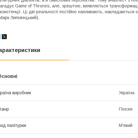
ультурних діалектів, а й смислових перспектив. Тому внахлест з п
агадує Game of Thrones, але, зрештою, виявляється трансформацією
кзистенції. Ці дві реальності постійно напливають, накладаються 
Марк Липовецький).
арактеристики
Основні
раїна виробник
Україна
Жанр
Поезія
ид палітурки
М'який