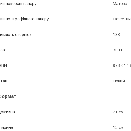
ип поверхні паперу
Матова
ип поліграфічного паперу
Офсетни
ількість сторінок
138
ага
300 г
SBN
978-617-
Стан
Новий
Формат
Довжина
21 см
Ширина
15 см