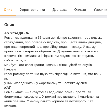
Опис
Характеристики
Доставка
Оплата
Умови п
Опис
АНТИПАДІННЯ
Роман складається з 66 фрагментів про кохання, про людське
страждання, про покарану підлість, про щастя винахідництва,
про наш непростий час, про війну, подвиг і зраду. У ньому
приваблює конкретна образність. Документ епохи, в якій ми
живемо, гімн сміливим і відважним людям, які жертвують
собою заради
майбутнього своєї країни, коханих жінок, дітей та онуків.
Головні
герої роману постійно шукають відповіді на питання, хто вони,
які
у них «координати» у жорстокому та нестійкому світі…
КАТ
Роман «Кат» — антиутопія і водночас роман про те, як
формується свідомість. У романі протиставлені «дикість» та
«цивілізація». У ньому багато чорного та похмурого. Кат
вмирає,