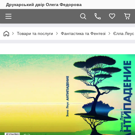
Друкарський двір Олега Федорова
Товари та послуги
Фантастика та Фентезі
Єлла Леус 