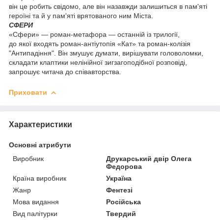
він це робить свідомо, але він назавжди залишиться в пам'яті
героїні та й у пам'яті врятованого ним Міста.
СФЕРИ
«Сфери» — роман-метафора — останній із трилогії,
до якої входять роман-антіутопія «Кат» та роман-колізія
"Антипадіння". Він змушує думати, вирішувати головоломки,
складати клаптики нелінійної зигзагоподібної розповіді,
запрошує читача до співавторства.
Приховати
Характеристики
Основні атрибути
Виробник
Друкарський двір Олега
Федорова
Країна виробник
Україна
Жанр
Фентезі
Мова видання
Російська
Вид палітурки
Твердий