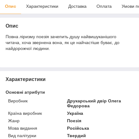
Опис
Характеристики
Доставка
Оплата
Умови п
Опис
Повна ліризму поезія зачепить душу найвишуканішого
читача, хоча звернена вона, як це найчастіше буває, до
найдорожчої людини.
Характеристики
Основні атрибути
Виробник
Друкарський двір Олега
Федорова
Країна виробник
Україна
Жанр
Поезія
Мова видання
Російська
Вид палітурки
Твердий