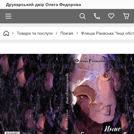
Друкарський двір Олега Федорова
Товари та послуги
Поезія
Флеша Раєвська "Інші обс