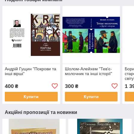
Андрій Гущин "Покрови та
Шолом-Алейхем "Тев'є-
Бори
інші вірші"
молочник та інші історії"
стар
світу
400
300
1 3
₴
₴
Купити
Купити
Акційні пропозиції та новинки