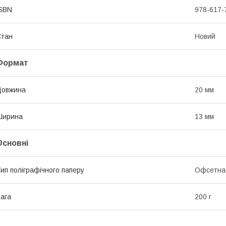
SBN
978-617-
Стан
Новий
Формат
Довжина
20 мм
Ширина
13 мм
Основні
ип поліграфічного паперу
Офсетна
ага
200 г