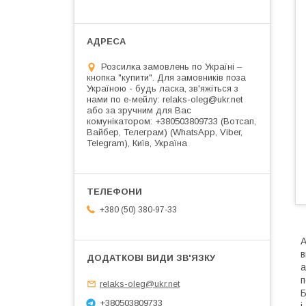
Розсилка замовлень по Україні –
кнопка "купити". Для замовників поза
Україною - будь ласка, зв'яжіться з
нами по е-мейлу: relaks-oleg@ukr.net
або за зручним для Вас
комунікатором: +380503809733 (Вотсап,
Вайбер, Телеграм) (WhatsApp, Viber,
Telegram), Київ, Україна
+380 (50) 380-97-33
А
в
а
п
relaks-oleg@ukr.net
Б
+380503809733