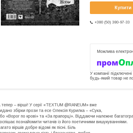
Купити
+380 (50) 380-97-33
У компанії підключені
будь-який товар не п
 тепер – вірші! У серії «TEXTUM @RANEUM» вже
идано збірки прози та есе Олексія Курилка – «Сука,
бо «Ворог по крові» та «За прапорці». Віддаючи належне багатогра
оспішає познайомити читачів із його поетичними вишукуваннями.
агато віршів добре відомі як пісні. Біль