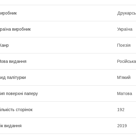
иробник
Друкарсь
раїна виробник
Україна
Жанр
Поезія
ова видання
Російська
ид палітурки
М'який
ип поверхні паперу
Матова
ількість сторінок
192
ік видання
2019