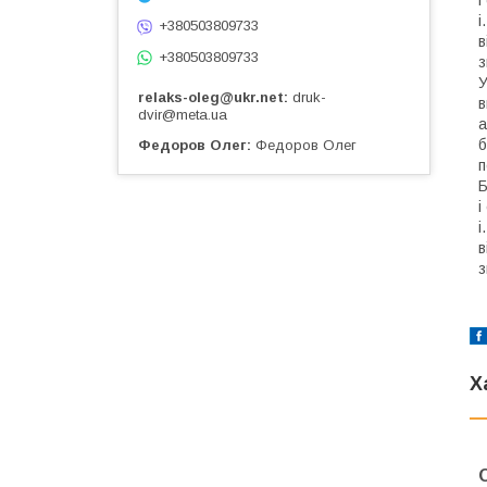
і
і
+380503809733
в
+380503809733
з
relaks-oleg@ukr.net
druk-
в
dvir@meta.ua
а
б
Федоров Олег
Федоров Олег
п
Б
і
і
в
з
Х