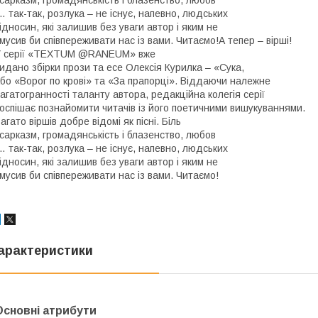
 сарказм, громадянськість і блазенство, любов
… так-так, розлука – не існує, напевно, людських
ідносин, які залишив без уваги автор і яким не
мусив би співпереживати нас із вами. Читаємо!А тепер – вірші!
У серії «TEXTUM @RANEUM» вже
идано збірки прози та есе Олексія Курилка – «Сука,
бо «Ворог по крові» та «За прапорці». Віддаючи належне
агатогранності таланту автора, редакційна колегія серії
оспішає познайомити читачів із його поетичними вишукуваннями.
агато віршів добре відомі як пісні. Біль
 сарказм, громадянськість і блазенство, любов
… так-так, розлука – не існує, напевно, людських
ідносин, які залишив без уваги автор і яким не
мусив би співпереживати нас із вами. Читаємо!
арактеристики
Основні атрибути