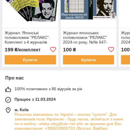
Журнал: Японські
Журнал японських
Журн
головоломки "РЕЛАКС".
головоломок "РЕЛАКС"
голо
Комплект з 4 журналів
2024-го року, №№ 647-
2024
2021-го року.
650
643
199
100
100
₴/комплект
₴
Купити
Купити
Про нас
100% позитивних з 86 відгуків за рік
Працює з 11.03.2024
м. Київ
Розсилка замовлень по Україні – кнопка "купити". Для
замовників поза Україною - будь ласка, зв'яжіться з нами
по е-мейлу: relaks-oleg@ukr.net або за зручним для Вас
комунікатором: +380503809733 (Вотсап, Вайбер,