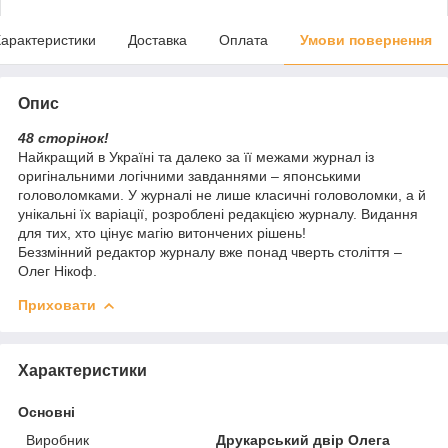
арактеристики
Доставка
Оплата
Умови повернення
Опис
48 сторінок!
Найкращий в Україні та далеко за її межами журнал із
оригінальними логічними завданнями – японськими
головоломками. У журналі не лише класичні головоломки, а й
унікальні їх варіації, розроблені редакцією журналу. Видання
для тих, хто цінує магію витончених рішень!
Беззмінний редактор журналу вже понад чверть століття –
Олег Нікоф.
Приховати
Характеристики
Основні
Виробник
Друкарський двір Олега