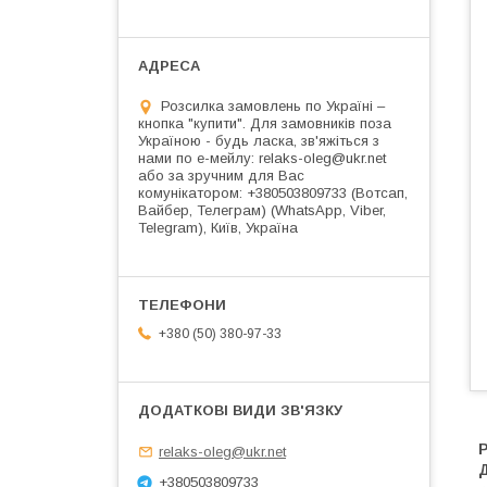
Розсилка замовлень по Україні –
кнопка "купити". Для замовників поза
Україною - будь ласка, зв'яжіться з
нами по е-мейлу: relaks-oleg@ukr.net
або за зручним для Вас
комунікатором: +380503809733 (Вотсап,
Вайбер, Телеграм) (WhatsApp, Viber,
Telegram), Київ, Україна
+380 (50) 380-97-33
Р
relaks-oleg@ukr.net
Д
+380503809733