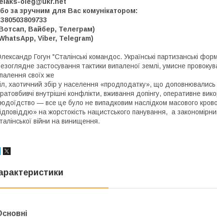
elaks-oleg@ukr.net
бо за зручним для Вас комунікатором:
+380503809733
Вотсап, Вайбер, Телеграм)
WhatsApp, Viber, Telegram)
лександр Гогун "Сталінські командос. Українські партизанські фор
езоглядне застосування тактики випаленої землі, умисне провокува
палення своїх же
іл, хаотичний збір у населення «продподатку», що доповнювались
ратовбивчі внутрішні конфлікти, вживання допінгу, оперативне викор
юдоїдство — все це було не випадковим наслідком масового кров
ідповіддю» на жорстокість нацистського панування, а закономірн
талінської війни на винищення.
арактеристики
Основні