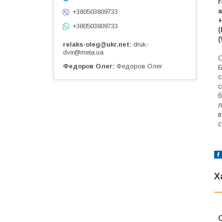
r
а
+380503809733
+380503809733
(
(
relaks-oleg@ukr.net
druk-
dvir@meta.ua
О
Федоров Олег
Федоров Олег
Б
с
с
б
л
в
с
Х