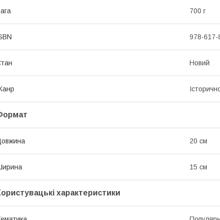
ага
700 г
SBN
978-617-
Стан
Новий
Жанр
Історичн
Формат
Довжина
20 см
Ширина
15 см
Користувацькі характеристики
ематика
Популяр