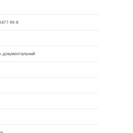
8477-99-8
о-документальний
на