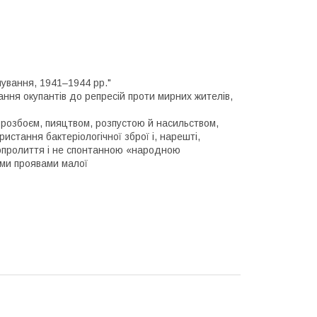
мування, 1941–1944 рр."
ння окупантів до репресій проти мирних жителів,
 розбоєм, пияцтвом, розпустою й насильством,
истання бактеріологічної зброї і, нарешті,
опролиття і не спонтанною «народною
ими проявами малої