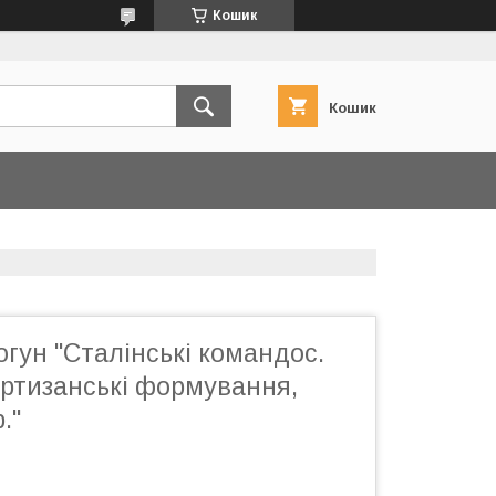
Кошик
Кошик
гун "Сталінські командос.
артизанські формування,
."