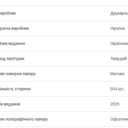
иробник
Друкарсь
раїна виробник
Україна
ова видання
Українсь
ид палітурки
Твердий
ип поверхні паперу
Матова
ількість сторінок
504 шт.
ік видання
2025
ип поліграфічного паперу
Офсетни