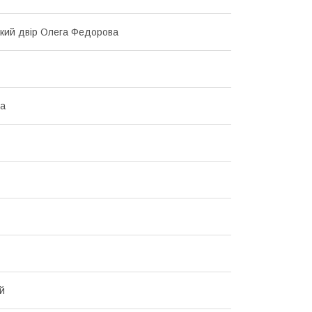
кий двір Олега Федорова
ка
й