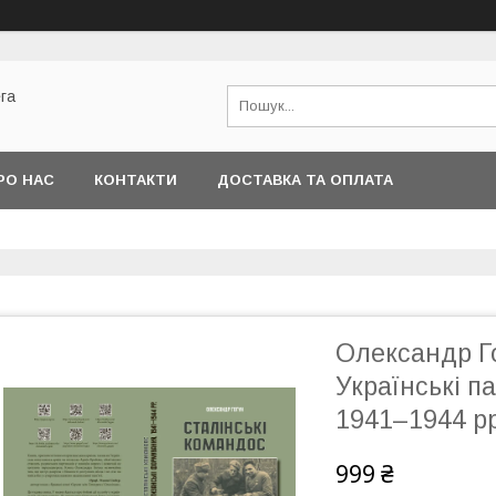
га
РО НАС
КОНТАКТИ
ДОСТАВКА ТА ОПЛАТА
Олександр Го
Українські п
1941–1944 рр
999 ₴