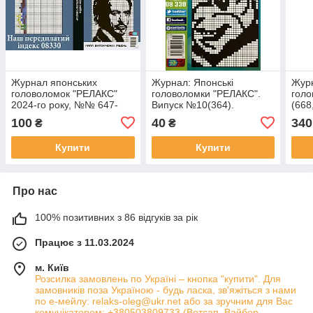
Журнал японських
Журнал: Японські
Журн
головоломок "РЕЛАКС"
головоломки "РЕЛАКС".
голо
2024-го року, №№ 647-
Випуск №10(364).
(668
650
Комп
100
40
340
₴
₴
Купити
Купити
Про нас
100% позитивних з 86 відгуків за рік
Працює з 11.03.2024
м. Київ
Розсилка замовлень по Україні – кнопка "купити". Для
замовників поза Україною - будь ласка, зв'яжіться з нами
по е-мейлу: relaks-oleg@ukr.net або за зручним для Вас
комунікатором: +380503809733 (Вотсап, Вайбер,