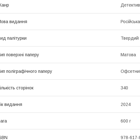
Жанр
Детектив
ова видання
Російська
ид палітурки
Твердий
ип поверхні паперу
Матова
ип поліграфічного паперу
Офсетни
ількість сторінок
340
ік видання
2024
ага
600 г
SBN
978-617-