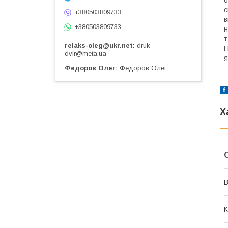
о
с
+380503809733
в
+380503809733
н
т
relaks-oleg@ukr.net
druk-
П
dvir@meta.ua
я
Федоров Олег
Федоров Олег
Х
В
К