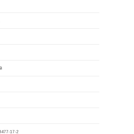
й
8477-17-2