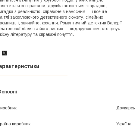
пиниться втягнутим у кругообіг подій, у яких минуле
плететься зі справжнім, дружба зіткнеться зі зрадою,
игадка з реальністю, справжне з наносним — і все це
а тлі захоплюючого детективного сюжету, сімейних
аємниць і, звичайно, кохання. Романтичний детектив Валерії
латонової «Ілля та його листи» — подарунок тим, хто цінує
кісну літературу та справжні почуття.
арактеристики
Основні
иробник
Друкарсь
раїна виробник
Україна