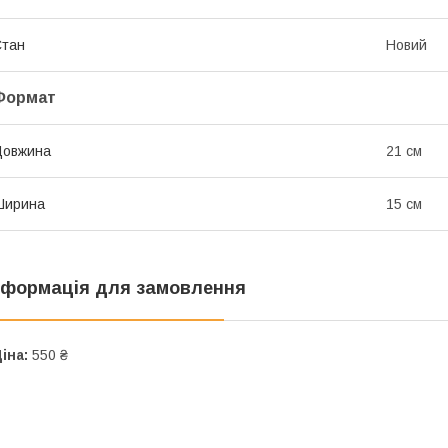
Стан
Новий
Формат
Довжина
21 см
Ширина
15 см
нформація для замовлення
іна:
550 ₴