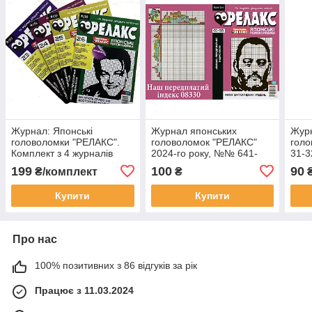
Журнал: Японські
Журнал японських
Журн
головоломки "РЕЛАКС".
головоломок "РЕЛАКС"
голо
Комплект з 4 журналів
2024-го року, №№ 641-
31-3
2021-го року.
643
199
100
90
₴/комплект
₴
Купити
Купити
Про нас
100% позитивних з 86 відгуків за рік
Працює з 11.03.2024