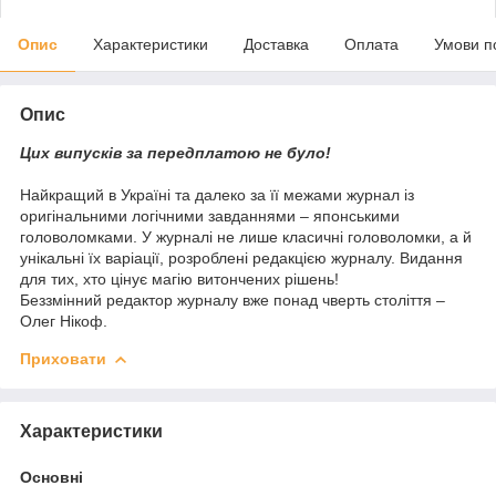
Опис
Характеристики
Доставка
Оплата
Умови п
Опис
Цих випусків за передплатою не було!
Найкращий в Україні та далеко за її межами журнал із
оригінальними логічними завданнями – японськими
головоломками. У журналі не лише класичні головоломки, а й
унікальні їх варіації, розроблені редакцією журналу. Видання
для тих, хто цінує магію витончених рішень!
Беззмінний редактор журналу вже понад чверть століття –
Олег Нікоф.
Приховати
Характеристики
Основні