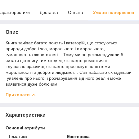
арактеристики
Доставка
Оплата
Умови повернення
Опис
Книга зачіпає багато понять і категорій, що стосуються
природи добра і зла, морального і аморального,
гуманності та жорстокості… Тому ми не рекомендували б
читати цю книгу тим людям, які надто романтичні
і душевно вразливі, які надто просякнуті поняттями
моральності та доброти людської… Світ набагато складніший
​​ уявлень про нього, і розчарування від його реалій може
виявитися дуже болючим.
Приховати
Характеристики
Основні атрибути
Тематика
Езотерика