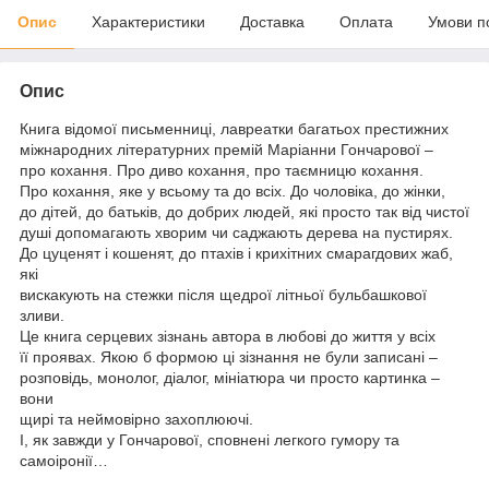
Опис
Характеристики
Доставка
Оплата
Умови п
Опис
Книга відомої письменниці, лавреатки багатьох престижних
міжнародних літературних премій Маріанни Гончарової –
про кохання. Про диво кохання, про таємницю кохання.
Про кохання, яке у всьому та до всіх. До чоловіка, до жінки,
до дітей, до батьків, до добрих людей, які просто так від чистої
душі допомагають хворим чи саджають дерева на пустирях.
До цуценят і кошенят, до птахів і крихітних смарагдових жаб,
які
вискакують на стежки після щедрої літньої бульбашкової
зливи.
Це книга серцевих зізнань автора в любові до життя у всіх
її проявах. Якою б формою ці зізнання не були записані –
розповідь, монолог, діалог, мініатюра чи просто картинка –
вони
щирі та неймовірно захоплюючі.
І, як завжди у Гончарової, сповнені легкого гумору та
самоіронії…