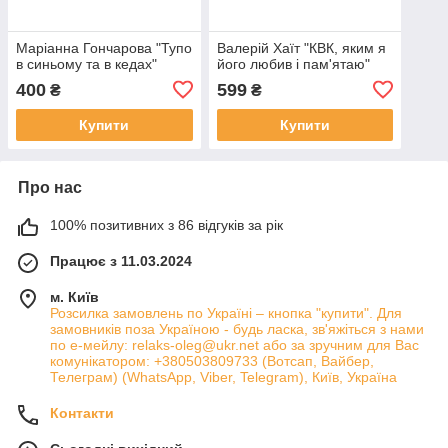
Маріанна Гончарова "Тупо
Валерій Хаїт "КВК, яким я
в синьому та в кедах"
його любив і пам'ятаю"
400
599
₴
₴
Купити
Купити
Про нас
100% позитивних з 86 відгуків за рік
Працює з 11.03.2024
м. Київ
Розсилка замовлень по Україні – кнопка "купити". Для
замовників поза Україною - будь ласка, зв'яжіться з нами
по е-мейлу: relaks-oleg@ukr.net або за зручним для Вас
комунікатором: +380503809733 (Вотсап, Вайбер,
Телеграм) (WhatsApp, Viber, Telegram), Київ, Україна
Контакти