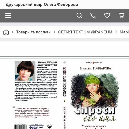
Друкарський двір Олега Федорова
Товари та послуги
СЕРИЯ TEXTUM @RANEUM
Марі