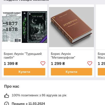
Борис Акунін "Турецький
Борис Акунін
Бори
гамбіт"
"Метаморфози"
Мас
1 399
1 299
1 2
₴
₴
Купити
Купити
Про нас
100% позитивних з 86 відгуків за рік
Працює з 11.03.2024