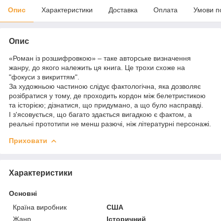
Опис
Характеристики
Доставка
Оплата
Умови п
Опис
«Роман із розшифровкою» – таке авторське визначення
жанру, до якого належить ця книга. Це трохи схоже на
"фокуси з викриттям".
За художньою частиною слідує фактологічна, яка дозволяє
розібратися у тому, де проходить кордон між белетристикою
та історією; дізнатися, що придумано, а що було насправді.
І з'ясовується, що багато здається вигадкою є фактом, а
реальні прототипи не менш разючі, ніж літературні персонажі.
Приховати
Характеристики
Основні
Країна виробник
США
Жанр
Історичний